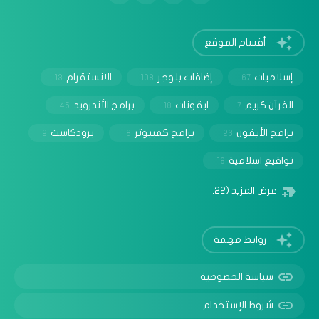
أقسام الموقع
إسلاميات
إضافات بلوجر
الانستقرام
13
108
67
القرآن كريم
ايقونات
برامج الأندرويد
45
18
7
برامج الأيفون
برامج كمبيوتر
برودكاست
2
18
23
تواقيع اسلامية
18
عرض المزيد
(22)
روابط مهمة
سياسة الخصوصية
شروط الإستخدام