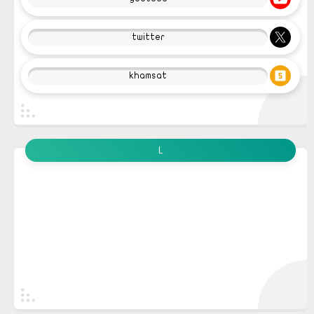
twitter
khamsat
L