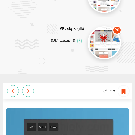
قالب حلولي V5
29
12 أغسطس 2017
معرض