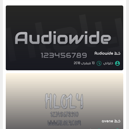
خط Audiowide
حلولي
10 فيفرى 2018
عرض الكل
خط avene