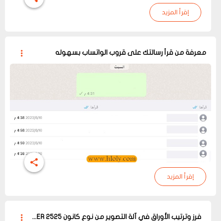
إقرأ المزيد
معرفة من قرأ رسالتك على قروب الواتساب بسهوله
إقرأ المزيد
فرز وترتيب الأوراق في آلة التصوير من نوع كانون Canon ImageRUNNER 2525