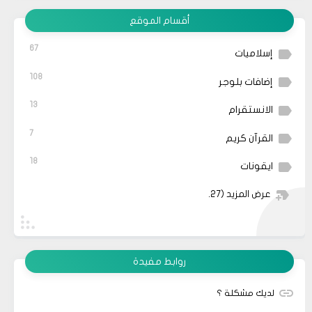
أقسام الموقع
67
إسلاميات
108
إضافات بلوجر
13
الانستقرام
7
القرآن كريم
18
ايقونات
عرض المزيد
(27)
روابط مفيدة
لديك مشكلة ؟