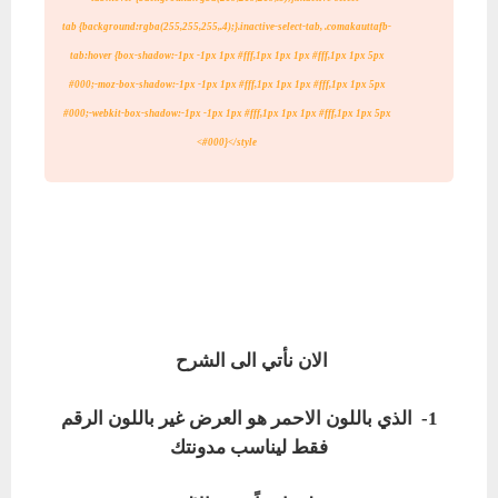
tab
{background:rgba(255,255,255,.4);}.inactive-select-tab,
.comakauttafb-
tab:hover {box-shadow:-1px -1px 1px #fff,1px 1px 1px
#fff,1px 1px 5px
#000;-moz-box-shadow:-1px -1px 1px #fff,1px 1px 1px
#fff,1px 1px 5px
#000;-webkit-box-shadow:-1px -1px 1px #fff,1px 1px 1px
#fff,1px 1px 5px
#000}</style>
الان نأتي الى الشرح
1- الذي باللون الاحمر هو العرض غير باللون الرقم
فقط ليناسب مدونتك