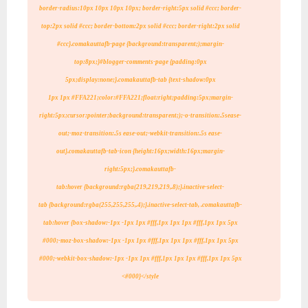
border-radius:10px 10px 10px 10px; border-right:5px solid #ccc; border-
top:2px solid #ccc; border-bottom:2px solid #ccc; border-right:2px solid
#ccc}.comakauttafb-page
{background:transparent;);margin-
top:8px;}#blogger-comments-page
{padding:0px
5px;display:none;}.comakauttafb-tab {text-shadow:0px
1px
1px
#FFA221;color:#FFA221;float:right;padding:5px;margin-
right:5px;cursor:pointer;background:transparent;);-o-transition:.5s
ease-
out;-moz-transition:.5s ease-out;-webkit-transition:.5s
ease-
out}.comakauttafb-tab-icon
{height:16px;width:16px;margin-
right:5px;}.comakauttafb-
tab:hover
{background:rgba(219,219,219,.8);}.inactive-select-
tab
{background:rgba(255,255,255,.4);}.inactive-select-tab,
.comakauttafb-
tab:hover {box-shadow:-1px -1px 1px #fff,1px 1px 1px
#fff,1px 1px 5px
#000;-moz-box-shadow:-1px -1px 1px #fff,1px 1px 1px
#fff,1px 1px 5px
#000;-webkit-box-shadow:-1px -1px 1px #fff,1px 1px 1px
#fff,1px 1px 5px
#000}</style>