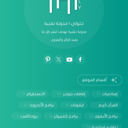
حلولي | مدونة تقنية
مدونة تقنية تهدف لنشر كل ما
يفيد الزائر والمدون.
أقسام الموقع
إسلاميات
إضافات بلوجر
الانستقرام
13
108
67
القرآن كريم
ايقونات
برامج الأندرويد
45
18
7
برامج الأيفون
برامج كمبيوتر
برودكاست
2
18
23
تواقيع اسلامية
18