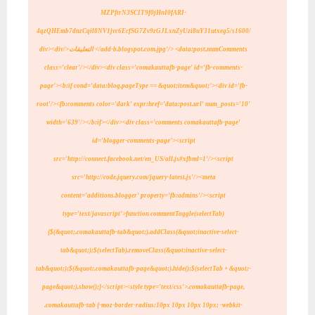
MZPftrN3SCIT9f0jHnI0fARI-
4qzQHEmb7dnzCqil8NV1jvc6EcfSG7Zv9zGJLxnZyUzi8uY31utxeg5/s1600/
<data:post.numComments/> التعليقات
add-b.blogspot.com.jpg'/>
</div><div
class='clear'/>
</div>
<div class='comakauttafb-page' id='fb-comments-
page'>
<b:if cond='data:blog.pageType == &quot;item&quot;'>
<div id='fb-
root'/>
<fb:comments color='dark' expr:href='data:post.url' num_posts='10'
width='639'/>
</b:if>
</div>
<div class='comments comakauttafb-page'
id='blogger-comments-page'>
<script
src='http://connect.facebook.net/en_US/all.js#xfbml=1'/>
<script
src='http://code.jquery.com/jquery-latest.js'/>
<meta
content='additions.blogger' property='fb:admins'/>
<script
type='text/javascript'>
function commentToggle(selectTab)
{
$(&quot;.comakauttafb-tab&quot;).addClass(&quot;inactive-select-
tab&quot;);
$(selectTab).removeClass(&quot;inactive-select-
tab&quot;);
$(&quot;.comakauttafb-page&quot;).hide();
$(selectTab + &quot;-
page&quot;).show();
}
</script>
<style type='text/css'>.comakauttafb-page,
.comakauttafb-tab
{-moz-border-radius:10px 10px 10px 10px; -webkit-