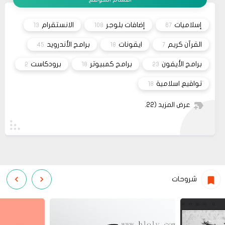
26
صحيفة
السلام عليكم، اريد شراء قالب فلامينغو v2.0.0 ولكن
10 2023
ليس هناك أي موقع لشراء القالب مثل خمسات أو
إسلاميات
إضافات بلوجر
الانستقرام
13
108
67
كفيل..، كما أنه ليس هناك مكان للتواصل عبر الفيسبوك
مشاركة
او انستغرام أو أي منصة!!!
القرآن كريم
ايقونات
برامج الأندرويد
45
18
7
برامج الأيفون
برامج كمبيوتر
برودكاست
2
18
23
تواقيع اسلامية
18
عرض المزيد
(22)
شروحات