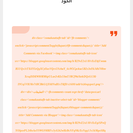
الكود
<div class='comakauttafb-tab' id='fb-comments'
onclick='javascript:commentToggle(&quot;#fb-comments&quot;);' title='Add
Comments via Facebook'>
<img class='comakauttafb-tab-icon'
src='https://blogger.googleusercontent.com/img/b/R29vZ2xl/AVvXsEhjUwnm
B5UQx1tTXiIYIzQgXCylIasVQcv5NzhaY_6xW5Cpckuc5B2s3nYkJdh708nv
XcsqDDKW80RM6pULae2vKIz5SmTJRCfWaYatkDQzG13K-
I9Uq5VHJKv7tHCBkG1jYA8NuB1sTKfD/s1600/add-b.blogspot1.png'/>
<fb:comments-count expr:href='data:post.url'/> التعليقات
</div>
<div
class='comakauttafb-tab inactive-select-tab' id='blogger-comments'
onclick='javascript:commentToggle(&quot;#blogger-comments&quot;);'
title='Add Comments via Blogger'>
<img class='comakauttafb-tab-icon'
src='https://blogger.googleusercontent.com/img/b/R29vZ2xl/AVvXsEgiSPoQ
YOlpzePL2t8oAoYSWG9MRFxJyA5b2wHzBsNFq9KzXxNgg1Jx1kMgoSHq