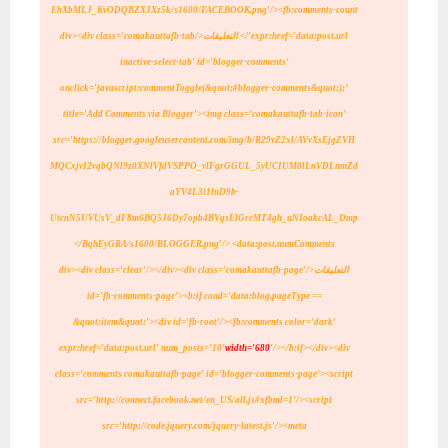
EhXbMLJ_KvODQBZXJXz5k/s1600/FACEBOOK.png'/>
<fb:comments-count
expr:href='data:post.url'/> التعليقات
</div>
<div class='comakauttafb-tab
inactive-select-tab' id='blogger-comments'
onclick='javascript:commentToggle(&quot;#blogger-comments&quot;);'
title='Add Comments via Blogger'>
<img class='comakauttafb-tab-icon'
src='https://blogger.googleusercontent.com/img/b/R29vZ2xl/AVvXsEjgZVH
MQCxjvI2vqbQNl9z0XNlVfdVSPPO_vlFgrGGUL_5yUCIUM0lLnVDLnmZd
aYV4L3i1lnD9b-
UtcnN5UVUsV_dF8m6BQ5J6Dy7opb4BVgsElGrcMT4gh_uNIoakcAL_Dmp
<data:post.numComments/>
BqhEyGRA/s1600/BLOGGER.png'/>
التعليقات
</div><div class='clear'/>
<div class='comakauttafb-page'
</div>
id='fb-comments-page'>
<b:if cond='data:blog.pageType ==
&quot;item&quot;'>
<div id='fb-root'/>
<fb:comments color='dark'
expr:href='data:post.url' num_posts='10'
width='680
'/>
</b:if>
</div>
<div
class='comments comakauttafb-page' id='blogger-comments-page'>
<script
src='http://connect.facebook.net/en_US/all.js#xfbml=1'/>
<script
src='http://code.jquery.com/jquery-latest.js'/>
<meta