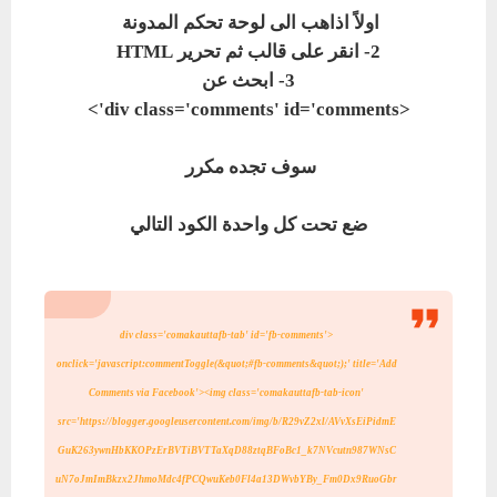
اولاً اذاهب الى لوحة تحكم المدونة
2- انقر على قالب ثم تحرير HTML
3- ابحث عن
<div class='comments' id='comments'>
سوف تجده مكرر
ضع تحت كل واحدة الكود التالي
<div class='comakauttafb-tab' id='fb-comments'
onclick='javascript:commentToggle(&quot;#fb-comments&quot;);' title='Add
Comments via Facebook'>
<img class='comakauttafb-tab-icon'
src='https://blogger.googleusercontent.com/img/b/R29vZ2xl/AVvXsEiPidmE
GuK263ywnHbKKOPzErBVTiBVTTaXqD88ztqBFoBc1_k7NVcutn987WNsC
uN7oJmImBkzx2JhmoMdc4fPCQwuKeb0Fl4a13DWvbYBy_Fm0Dx9RuoGbr