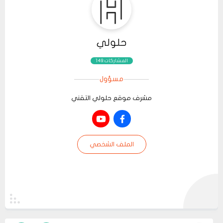
حلولي
المشاركات:149
مسؤول
مشرف موقع حلولي التقني
الملف الشخصي