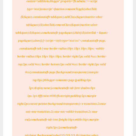
content='additions.blogger' property='fb:admins'/>
<script
type='text/javascript'>
function commentToggle(selectTab)
{
$(&quot;.comakauttafb-tab&quot;).addClass(&quot;inactive-select-
tab&quot;);
$(selectTab).removeClass(&quot;inactive-select-
tab&quot;);
$(&quot;.comakauttafb-page&quot;).hide();
$(selectTab + &quot;-
page&quot;).show();
}
</script>
<style type='text/css'>.comakauttafb-page,
.comakauttafb-tab
{-moz-border-radius:10px 10px 10px 10px; -webkit-
border-radius:10px 10px 10px 10px; border-right:5px solid #ccc; border-
top:3px solid #ccc; border-bottom:3px solid #ccc; border-right:5px solid
#ccc}.comakauttafb-page
{background:transparent;);margin-
top:8px;}#blogger-comments-page
{padding:0px
5px;display:none;}.comakauttafb-tab {text-shadow:0px
1px
1px
#fff;color:#000;float:right;padding:5px;margin-
right:5px;cursor:pointer;background:transparent;);-o-transition:.5s
ease-
out;-moz-transition:.5s ease-out;-webkit-transition:.5s
ease-
out}.comakauttafb-tab-icon
{height:16px;width:16px;margin-
right:5px;}.comakauttafb-
tab:hover
{background:rgba(219,219,219,.8);}.inactive-select-