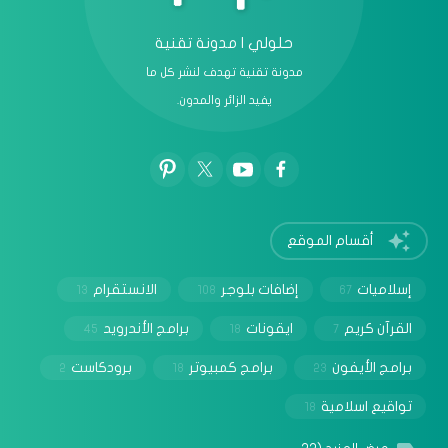
حلولي | مدونة تقنية
مدونة تقنية تهدف لنشر كل ما
يفيد الزائر والمدون.
أقسام الموقع
إسلاميات
إضافات بلوجر
الانستقرام
13
108
67
القرآن كريم
ايقونات
برامج الأندرويد
45
18
7
برامج الأيفون
برامج كمبيوتر
برودكاست
2
18
23
تواقيع اسلامية
18