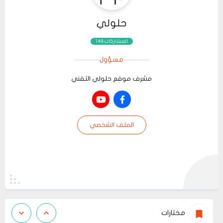
حلولي
المشاركات:149
مسؤول
مشرف موقع حلولي التقني
الملف الشخصي
مختارات