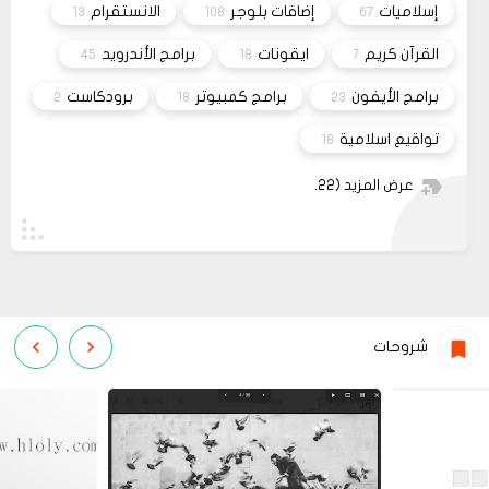
إسلاميات
إضافات بلوجر
الانستقرام
13
108
67
قم بتجربة تحديث الطابعه
مشاركة
أو عمل إعادة ضبط المصنع
القرآن كريم
ايقونات
برامج الأندرويد
45
18
7
برامج الأيفون
برامج كمبيوتر
برودكاست
2
18
23
تواقيع اسلامية
18
عرض المزيد
(22)
شروحات