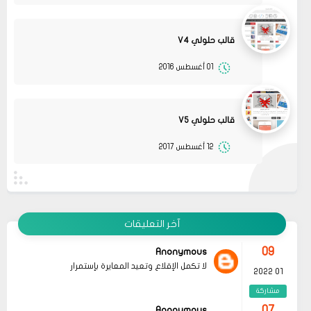
قالب حلولي V4
01 أغسطس 2016
08
حلولي
جرب الطريقتين ممكن تحل المشكله
02 2022
قم بتجربة تحديث الطابعه
مشاركة
أو عمل إعادة ضبط المصنع
قالب حلولي V5
08
حلولي
12 أغسطس 2017
قم بتجربة تحديث الطابعه ممكن تحل المشكله
02 2022
مشاركة
09
Anonymous
لا تكمل الإقلاع وتعيد المعايرة بإستمرار
01 2022
آخر التعليقات
مشاركة
07
Anonymous
03 2026
Hayat boyunca kendimizi geliştirmek ve yeni
bilgiler edinmek adına çeşitli kaynaklara
مشاركة
başvurmak önemli olsa da, özellikle
okunması
gereken kitaplar
listeleri, bu süreçte bize
07
Anonymous