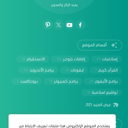
يفيد الزائر والمدون.
أقسام الموقع
إسلاميات
إضافات بلوجر
الانستقرام
13
108
67
القرآن كريم
ايقونات
برامج الأندرويد
45
18
7
برامج الأيفون
برامج كمبيوتر
برودكاست
2
18
23
تواقيع اسلامية
18
عرض المزيد
(22)
روابط مهمة
‏يستخدم الموقع الإلكتروني هذا ملفات تعريف الارتباط من