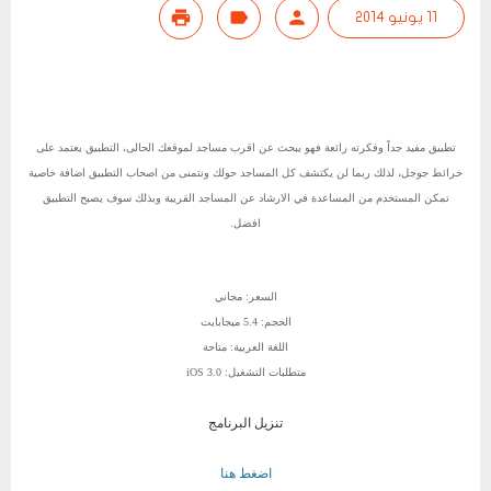
11 يونيو 2014
تطبيق مفيد جداً وفكرته رائعة فهو يبحث عن اقرب مساجد لموقعك الحالى، التطبيق يعتمد على
خرائط جوجل، لذلك ربما لن يكتشف كل المساجد حولك ونتمنى من اصحاب التطبيق اضافة خاصية
تمكن المستخدم من المساعدة في الارشاد عن المساجد القريبة وبذلك سوف يصبح التطبيق
افضل.
السعر: مجاني
الحجم: 5.4 ميجابايت
اللغة العربية: متاحة
متطلبات التشغيل: 3.0 iOS
تنزيل البرنامج
اضغط هنا