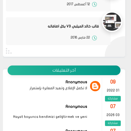
12 أغسطس 2017
08
حلولي
جرب الطريقتين ممكن تحل المشكله
02 2022
قم بتجربة تحديث الطابعه
مشاركة
أو عمل إعادة ضبط المصنع
قالب خالد الميلبي V3 بكل اضافاته
08
حلولي
22 مارس 2016
جرب الطريقتين ممكن تحل المشكله
02 2022
قم بتجربة تحديث الطابعه
مشاركة
أو عمل إعادة ضبط المصنع
08
حلولي
قم بتجربة تحديث الطابعه ممكن تحل المشكله
02 2022
آخر التعليقات
مشاركة
09
Anonymous
لا تكمل الإقلاع وتعيد المعايرة بإستمرار
01 2022
مشاركة
07
Anonymous
03 2026
Hayat boyunca kendimizi geliştirmek ve yeni
bilgiler edinmek adına çeşitli kaynaklara
مشاركة
başvurmak önemli olsa da, özellikle
okunması
gereken kitaplar
listeleri, bu süreçte bize