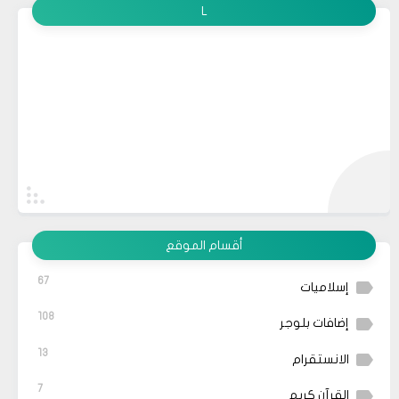
L
أقسام الموقع
67
إسلاميات
108
إضافات بلوجر
13
الانستقرام
7
القرآن كريم