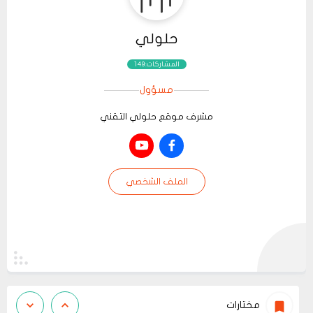
حلولي
المشاركات:149
مسؤول
مشرف موقع حلولي التقني
الملف الشخصي
مختارات