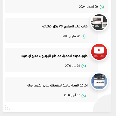
09 أكتوبر 2024
قالب خالد الميلبي V3 بكل اضافاته
22 مارس 2016
طرق عديدة لتحميل مقاطع اليوتيوب فديو او صوت
01 يناير 2016
13
متجر ميرا فارم
انت بتهزر صح فين الموضوع
11 2022
مشاركة
اضافة نافذة جانبية لصفحتك على الفيس بوك
08
حلولي
07 أبريل 2016
جرب الطريقتين ممكن تحل المشكله
02 2022
قم بتجربة تحديث الطابعه
مشاركة
أو عمل إعادة ضبط المصنع
08
حلولي