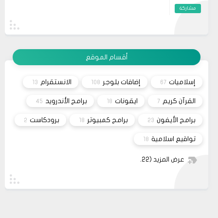
açmamıza yardımcı olur ve yaşam kalitemizi
مشاركة
artırır. Dolayısıyla, zaman zaman bu tür
önerilere göz atmak, kendimize yatırım
19
حلولي
yapmanın en güzel yollarından biridir.
وعليكم السلام أعتذر منك أخي الكريم على التأخر بالرد
11 2023
تم مراسلة مُصمم القالب وأبلغته لكي يتم تفعيل شراء
القالب علماً بأنه سيتم إطلاق نسخه حديثه قريباً
مشاركة
أقسام الموقع
26
صحيفة
السلام عليكم، اريد شراء قالب فلامينغو v2.0.0 ولكن
10 2023
ليس هناك أي موقع لشراء القالب مثل خمسات أو
إسلاميات
إضافات بلوجر
الانستقرام
13
108
67
كفيل..، كما أنه ليس هناك مكان للتواصل عبر الفيسبوك
مشاركة
او انستغرام أو أي منصة!!!
القرآن كريم
ايقونات
برامج الأندرويد
45
18
7
برامج الأيفون
برامج كمبيوتر
برودكاست
2
18
23
تواقيع اسلامية
18
عرض المزيد
(22)