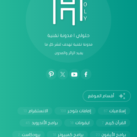
حلولي | مدونة تقنية
مدونة تقنية تهدف لنشر كل ما
يفيد الزائر والمدون.
أقسام الموقع
إسلاميات
إضافات بلوجر
الانستقرام
13
108
67
القرآن كريم
ايقونات
برامج الأندرويد
45
18
7
برامج الأيفون
برامج كمبيوتر
برودكاست
2
18
23