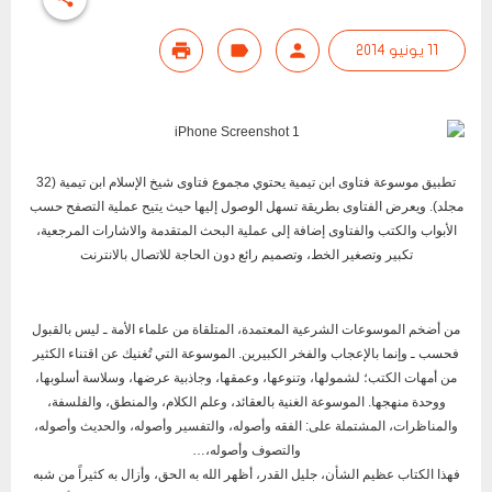
11 يونيو 2014
تطبيق موسوعة فتاوى ابن تيمية يحتوي مجموع فتاوى شيخ الإسلام ابن تيمية (32
مجلد). ويعرض الفتاوى بطريقة تسهل الوصول إليها حيث يتيح عملية التصفح حسب
الأبواب والكتب والفتاوى إضافة إلى عملية البحث المتقدمة والاشارات المرجعية،
تكبير وتصغير الخط، وتصميم رائع دون الحاجة للاتصال بالانترنت
من أضخم الموسوعات الشرعية المعتمدة، المتلقاة من علماء الأمة ـ ليس بالقبول
فحسب ـ وإنما بالإعجاب والفخر الكبيرين. الموسوعة التي تُغنيك عن اقتناء الكثير
من أمهات الكتب؛ لشمولها، وتنوعها، وعمقها، وجاذبية عرضها، وسلاسة أسلوبها،
ووحدة منهجها. الموسوعة الغنية بالعقائد، وعلم الكلام، والمنطق، والفلسفة،
والمناظرات، المشتملة على: الفقه وأصوله، والتفسير وأصوله، والحديث وأصوله،
والتصوف وأصوله،…
فهذا الكتاب عظيم الشأن، جليل القدر، أظهر الله به الحق، وأزال به كثيراً من شبه