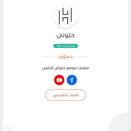
حلولي
المشاركات:149
مسؤول
مشرف موقع حلولي التقني
الملف الشخصي