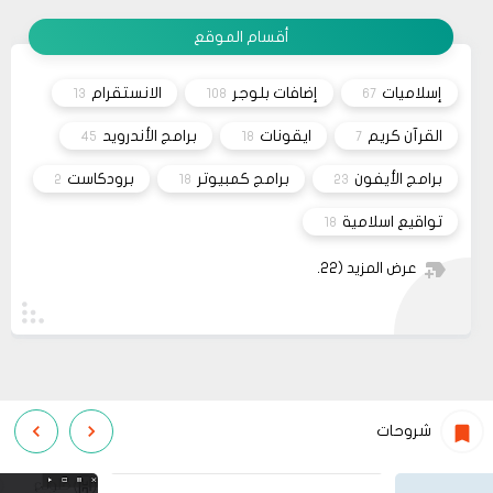
قم بتجربة تحديث الطابعه
مشاركة
أو عمل إعادة ضبط المصنع
أقسام الموقع
08
حلولي
جرب الطريقتين ممكن تحل المشكله
02 2022
إسلاميات
إضافات بلوجر
الانستقرام
13
108
67
قم بتجربة تحديث الطابعه
مشاركة
أو عمل إعادة ضبط المصنع
القرآن كريم
ايقونات
برامج الأندرويد
45
18
7
برامج الأيفون
برامج كمبيوتر
برودكاست
2
18
23
تواقيع اسلامية
18
عرض المزيد
(22)
شروحات