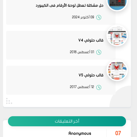
حل مشكلة تعطل لوحة الأرقام فى الكيبورد
09 أكتوبر 2024
قالب حلولي V4
01 أغسطس 2016
08
حلولي
قم بتجربة تحديث الطابعه ممكن تحل المشكله
02 2022
قالب حلولي V5
مشاركة
09
Anonymous
12 أغسطس 2017
لا تكمل الإقلاع وتعيد المعايرة بإستمرار
01 2022
مشاركة
07
Anonymous
03 2026
Hayat boyunca kendimizi geliştirmek ve yeni
آخر التعليقات
bilgiler edinmek adına çeşitli kaynaklara
مشاركة
başvurmak önemli olsa da, özellikle
okunması
gereken kitaplar
listeleri, bu süreçte bize
07
Anonymous