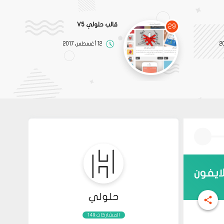
قالب حلولي V5
29
12 أغسطس 2017
لايفون
حلولي
المشاركات:149