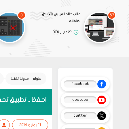
قالب خالد الميلبي V3 بكل
0
57
اضافاته
22 مارس 2016
حلولي | مدونة تقنية
facebook
احفظ .. تطبيق تحفي
youtube
twitter
11 يونيو 2014