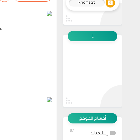
khamsat
ه
L
أقسام الموقع
67
إسلاميات