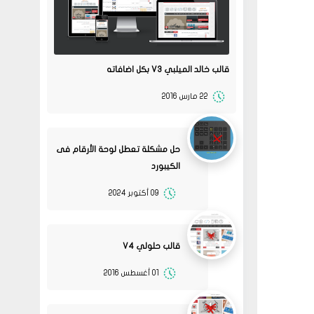
قالب خالد الميلبي V3 بكل اضافاته
22 مارس 2016
حل مشكلة تعطل لوحة الأرقام فى
الكيبورد
09 أكتوبر 2024
قالب حلولي V4
01 أغسطس 2016
13
متجر ميرا فارم
انت بتهزر صح فين الموضوع
11 2022