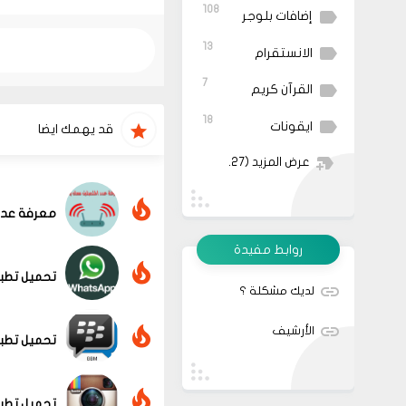
108
إضافات بلوجر
13
الانستقرام
7
القرآن كريم
18
ايقونات
قد يهمك ايضا
عرض المزيد
(27)
معرفة عدد
روابط مفيدة
تحميل تطبي
لديك مشكلة ؟
الأرشيف
تحميل تطبيق ماسنجر M
تحميل تطبي