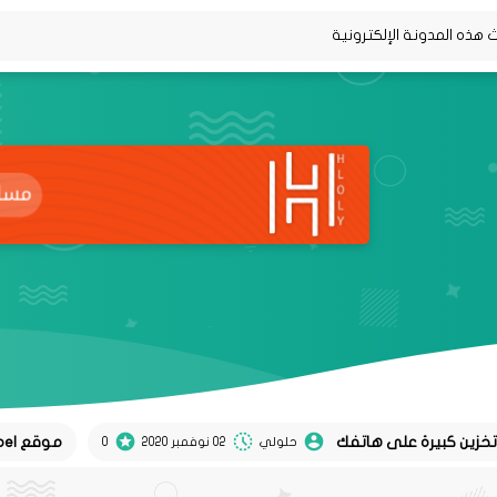
موقع Koel لتحويل تغريدات twitter إلى منشورات instagram
حلولي
02 نوفمبر 2020
0