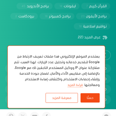
القرآن كريم
ايقونات
برامج الأندرويد
45
18
7
برامج الأيفون
برامج كمبيوتر
برودكاست
2
18
23
تواقيع اسلامية
18
عرض المزيد
(22)
روابط مهمة
‏يستخدم الموقع الإلكتروني هذا ملفات تعريف الارتباط من
Google لتقديم خدماته وتحليل عدد الزيارات. لهذا السبب، تتم
مشاركة عنوان IP ووكيل المستخدم التابعَين لك مع Google،
سياسة الخصوصية
بالإضافة إلى مقاييس الأداء والأمان، لضمان جودة الخدمة
شروط الإستخدام
وإنشاء إحصاءات الاستخدام واكتشاف إساءة الاستخدام
ومعالجتها.
قراءة المزيد
إتصل بنا
حسنًا
معرفة المزيد
الأرشيف
© 2025 جميع الحقوق محفوظة -
حلولي | مدونة تقنية