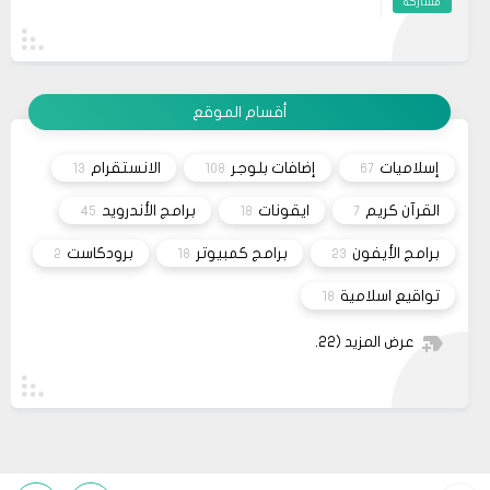
مشاركة
26
صحيفة
السلام عليكم، اريد شراء قالب فلامينغو v2.0.0 ولكن
10 2023
ليس هناك أي موقع لشراء القالب مثل خمسات أو
كفيل..، كما أنه ليس هناك مكان للتواصل عبر الفيسبوك
مشاركة
او انستغرام أو أي منصة!!!
أقسام الموقع
13
متجر ميرا فارم
انت بتهزر صح فين الموضوع
11 2022
إسلاميات
إضافات بلوجر
الانستقرام
13
108
67
مشاركة
القرآن كريم
ايقونات
برامج الأندرويد
45
18
7
برامج الأيفون
برامج كمبيوتر
برودكاست
2
18
23
تواقيع اسلامية
18
عرض المزيد
(22)