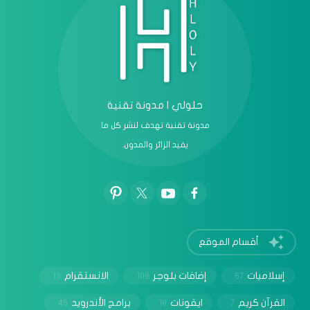
حلولي | مدونة تقنية
مدونة تقنية تهدف لنشر كل ما
يفيد الزائر والمدون.
أقسام الموقع
إسلاميات
إضافات بلوجر
الانستقرام
13
108
67
القرآن كريم
ايقونات
برامج الأندرويد
45
18
7