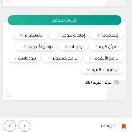
yapmanın en güzel yollarından biridir.
وعليكم السلام أعتذر منك أخي الكريم على التأخر بالرد
11 2023
تم مراسلة مُصمم القالب وأبلغته لكي يتم تفعيل شراء
القالب علماً بأنه سيتم إطلاق نسخه حديثه قريباً
مشاركة
أقسام الموقع
26
صحيفة
السلام عليكم، اريد شراء قالب فلامينغو v2.0.0 ولكن
10 2023
ليس هناك أي موقع لشراء القالب مثل خمسات أو
إسلاميات
إضافات بلوجر
الانستقرام
13
108
67
كفيل..، كما أنه ليس هناك مكان للتواصل عبر الفيسبوك
مشاركة
او انستغرام أو أي منصة!!!
القرآن كريم
ايقونات
برامج الأندرويد
45
18
7
برامج الأيفون
برامج كمبيوتر
برودكاست
2
18
23
تواقيع اسلامية
18
عرض المزيد
(22)
شروحات