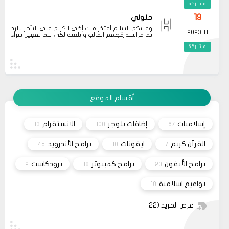
مشاركة
artırır. Dolayısıyla, zaman zaman bu tür
önerilere göz atmak, kendimize yatırım
19
حلولي
yapmanın en güzel yollarından biridir.
وعليكم السلام أعتذر منك أخي الكريم على التأخر بالرد
11 2023
تم مراسلة مُصمم القالب وأبلغته لكي يتم تفعيل شراء
القالب علماً بأنه سيتم إطلاق نسخه حديثه قريباً
مشاركة
26
صحيفة
السلام عليكم، اريد شراء قالب فلامينغو v2.0.0 ولكن
10 2023
ليس هناك أي موقع لشراء القالب مثل خمسات أو
كفيل..، كما أنه ليس هناك مكان للتواصل عبر الفيسبوك
مشاركة
او انستغرام أو أي منصة!!!
أقسام الموقع
13
متجر ميرا فارم
انت بتهزر صح فين الموضوع
11 2022
إسلاميات
إضافات بلوجر
الانستقرام
13
108
67
مشاركة
القرآن كريم
ايقونات
برامج الأندرويد
45
18
7
برامج الأيفون
برامج كمبيوتر
برودكاست
2
18
23
تواقيع اسلامية
18
عرض المزيد
(22)