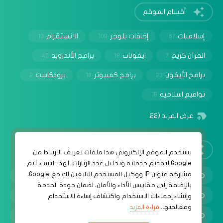
أقسام الموقع
إسلاميات
إضافات بلوجر
الانستقرام
13
108
67
القرآن كريم
ايقونات
برامج الأندرويد
45
18
7
برامج الأيفون
برامج كمبيوتر
برودكاست
2
18
23
تواقيع اسلامية
18
عرض المزيد
(22)
روابط مهمة
‏يستخدم الموقع الإلكتروني هذا ملفات تعريف الارتباط من
Google لتقديم خدماته وتحليل عدد الزيارات. لهذا السبب، تتم
مشاركة عنوان IP ووكيل المستخدم التابعَين لك مع Google،
سياسة الخصوصية
بالإضافة إلى مقاييس الأداء والأمان، لضمان جودة الخدمة
شروط الإستخدام
وإنشاء إحصاءات الاستخدام واكتشاف إساءة الاستخدام
ومعالجتها.
قراءة المزيد
إتصل بنا