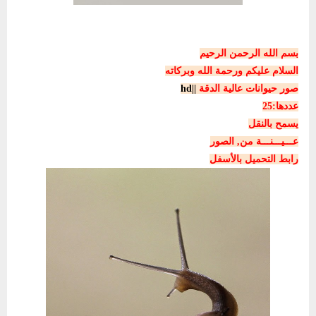
بسم الله الرحمن الرحيم
السلام عليكم ورحمة الله وبركاته
صور حيوانات عالية الدقة
||
hd
عددها:25
يسمح بالنقل
عـــيـــنـــة من, الصور
رابط التحميل بالأسفل