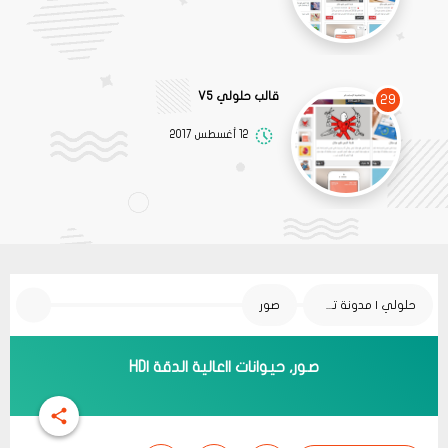
قالب حلولي V5
29
12 أغسطس 2017
حلولي | مدونة تقنية
صور
صور, حيوانات ||عالية الدقة |HD