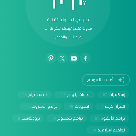
حلولي | مدونة تقنية
مدونة تقنية تهدف لنشر كل ما
يفيد الزائر والمدون.
أقسام الموقع
إسلاميات
إضافات بلوجر
الانستقرام
13
108
67
القرآن كريم
ايقونات
برامج الأندرويد
45
18
7
برامج الأيفون
برامج كمبيوتر
برودكاست
2
18
23
تواقيع اسلامية
18