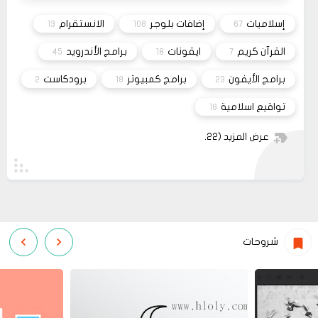
السلام عليكم، اريد شراء قالب فلامينغو v2.0.0 ولكن
10 2023
ليس هناك أي موقع لشراء القالب مثل خمسات أو
إسلاميات
إضافات بلوجر
الانستقرام
13
108
67
كفيل..، كما أنه ليس هناك مكان للتواصل عبر الفيسبوك
مشاركة
او انستغرام أو أي منصة!!!
القرآن كريم
ايقونات
برامج الأندرويد
45
18
7
برامج الأيفون
برامج كمبيوتر
برودكاست
2
18
23
تواقيع اسلامية
18
عرض المزيد
(22)
شروحات