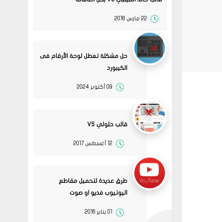
22 مارس 2016
حل مشكلة تعطل لوحة الأرقام فى
الكيبورد
09 أكتوبر 2024
قالب حلولي V5
12 أغسطس 2017
13
متجر ميرا فارم
انت بتهزر صح فين الموضوع
11 2022
طرق عديدة لتحميل مقاطع
مشاركة
اليوتيوب فديو او صوت
08
حلولي
01 يناير 2016
جرب الطريقتين ممكن تحل
02 2022
المشكله