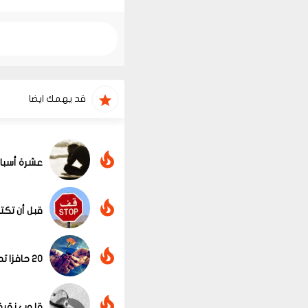
قد يهمك ايضا
عشرة أسباب
قبل أن تكت
20 حافزا تدفعك إلى عمل الخير
قلوب نقية