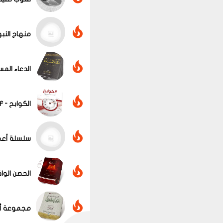
منهاج النبوة في 
عرض الكل
الدعاء المست
الكوابح - PDF - تحميل مباشر - كتاب جديد - للشيخ محمد المنجد
سلسلة أعمال ال
الحصن الواقي ك
مجموعة أسئلة تهم ال