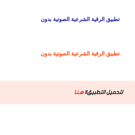
لتحميل التطبيق||
هـنـا