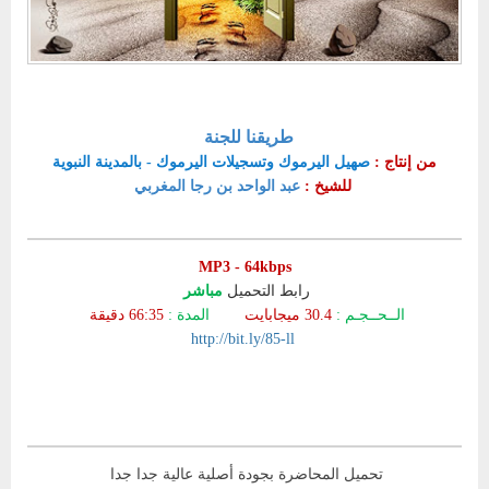
طريقنا للجنة
من إنتاج
:
صهيل اليرموك وتسجيلات اليرموك - بالمدينة النبوية
للشيخ
:
عبد الواحد بن رجا المغربي
MP3 - 64kbps
رابط التحميل
مباشر
الــحــجـم :
30.4
ميجابايت
المدة :
66:35 دقيقة
http://bit.ly/85-ll
تحميل المحاضرة بجودة أصلية عالية جدا جدا