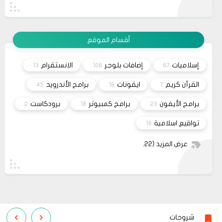
19
حلولي
yapmanın en güzel yollarından biridir.
وعليكم السلام أعتذر منك أخي الكريم على التأخر بالرد
11 2023
تم مراسلة مُصمم القالب وأبلغته لكي يتم تفعيل شراء
القالب علماً بأنه سيتم إطلاق نسخه حديثه قريباً
مشاركة
أقسام الموقع
26
صحيفة
السلام عليكم، اريد شراء قالب فلامينغو v2.0.0 ولكن
10 2023
ليس هناك أي موقع لشراء القالب مثل خمسات أو
إسلاميات
إضافات بلوجر
الانستقرام
13
108
67
كفيل..، كما أنه ليس هناك مكان للتواصل عبر الفيسبوك
مشاركة
او انستغرام أو أي منصة!!!
القرآن كريم
ايقونات
برامج الأندرويد
45
18
7
برامج الأيفون
برامج كمبيوتر
برودكاست
2
18
23
تواقيع اسلامية
18
عرض المزيد
(22)
شروحات