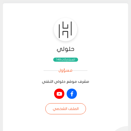
حلولي
المشاركات:149
مسؤول
مشرف موقع حلولي التقني
الملف الشخصي