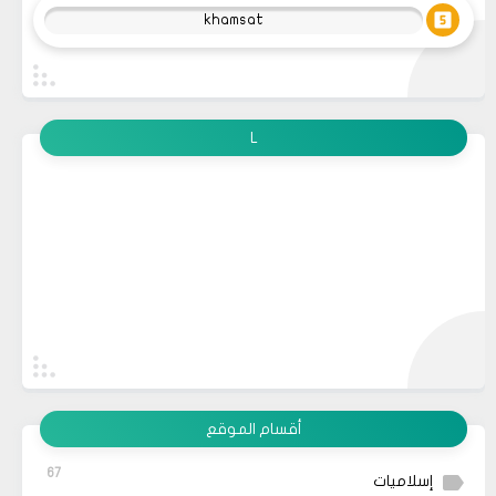
khamsat
L
أقسام الموقع
67
إسلاميات