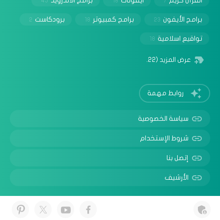
القرآن كريم
ايقونات
برامج الأندرويد
45
18
7
برامج الأيفون
برامج كمبيوتر
برودكاست
2
18
23
تواقيع اسلامية
18
عرض المزيد
(22)
روابط مهمة
سياسة الخصوصية
شروط الإستخدام
إتصل بنا
الأرشيف
© 2025 جميع الحقوق محفوظة -
حلولي | مدونة تقنية