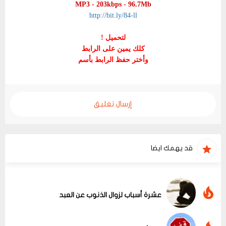
MP3 - 203kbps
- 96.7Mb
http://bit.ly/84-ll
لتحميل !
كلك يمين على الرابط
وأختر حفظ الرابط بأسم
إرسال تعليق
قد يهمك ايضا
عشرة أسباب لزوال الذنوب عن العبد