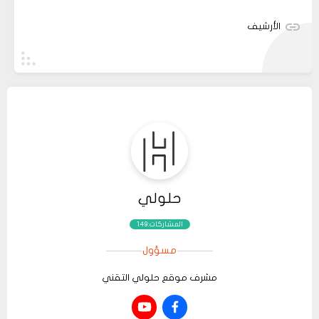
الأرشيف
حلولي
المشاركات:149
مسؤول
مشرف موقع حلولي التقني