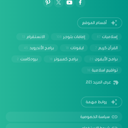
أقسام الموقع
إسلاميات
إضافات بلوجر
الانستقرام
13
108
67
القرآن كريم
ايقونات
برامج الأندرويد
45
18
7
برامج الأيفون
برامج كمبيوتر
برودكاست
2
18
23
تواقيع اسلامية
18
عرض المزيد
(22)
روابط مهمة
سياسة الخصوصية