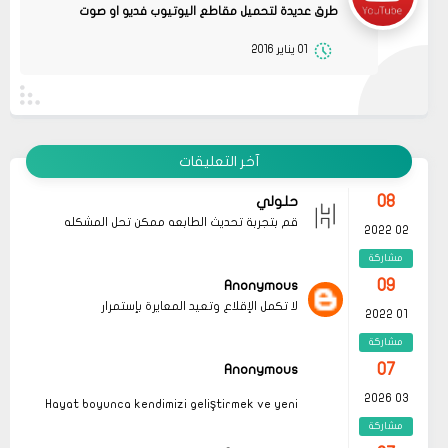
مشاركة
طرق عديدة لتحميل مقاطع اليوتيوب فديو او صوت
08
حلولي
01 يناير 2016
جرب الطريقتين ممكن تحل المشكله
02 2022
قم بتجربة تحديث الطابعه
مشاركة
أو عمل إعادة ضبط المصنع
08
حلولي
جرب الطريقتين ممكن تحل المشكله
02 2022
آخر التعليقات
قم بتجربة تحديث الطابعه
مشاركة
أو عمل إعادة ضبط المصنع
08
حلولي
قم بتجربة تحديث الطابعه ممكن تحل المشكله
02 2022
مشاركة
09
Anonymous
لا تكمل الإقلاع وتعيد المعايرة بإستمرار
01 2022
مشاركة
07
Anonymous
03 2026
Hayat boyunca kendimizi geliştirmek ve yeni
bilgiler edinmek adına çeşitli kaynaklara
مشاركة
başvurmak önemli olsa da, özellikle
okunması
gereken kitaplar
listeleri, bu süreçte bize