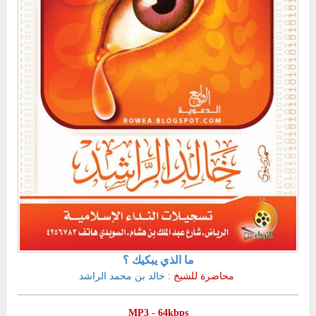
ما الذي يبكيك ؟
محاضرة
للشيخ
:
خالد بن محمد الراشد
MP3 - 64kbps