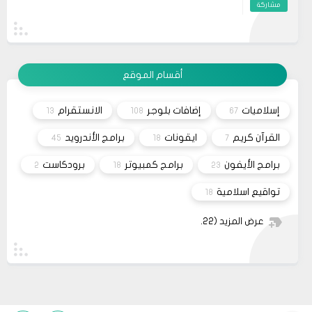
مشاركة
artırır. Dolayısıyla, zaman zaman bu tür
önerilere göz atmak, kendimize yatırım
19
حلولي
yapmanın en güzel yollarından biridir.
وعليكم السلام أعتذر منك أخي الكريم على التأخر بالرد
11 2023
تم مراسلة مُصمم القالب وأبلغته لكي يتم تفعيل شراء
القالب علماً بأنه سيتم إطلاق نسخه حديثه قريباً
مشاركة
أقسام الموقع
26
صحيفة
السلام عليكم، اريد شراء قالب فلامينغو v2.0.0 ولكن
10 2023
ليس هناك أي موقع لشراء القالب مثل خمسات أو
إسلاميات
إضافات بلوجر
الانستقرام
13
108
67
كفيل..، كما أنه ليس هناك مكان للتواصل عبر الفيسبوك
مشاركة
او انستغرام أو أي منصة!!!
القرآن كريم
ايقونات
برامج الأندرويد
45
18
7
برامج الأيفون
برامج كمبيوتر
برودكاست
2
18
23
تواقيع اسلامية
18
عرض المزيد
(22)