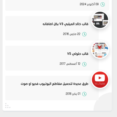
09 أكتوبر 2024
قالب خالد الميلبي V3 بكل اضافاته
22 مارس 2016
قالب حلولي V5
12 أغسطس 2017
13
متجر ميرا فارم
انت بتهزر صح فين الموضوع
11 2022
مشاركة
طرق عديدة لتحميل مقاطع اليوتيوب فديو او صوت
08
حلولي
01 يناير 2016
جرب الطريقتين ممكن تحل المشكله
02 2022
قم بتجربة تحديث الطابعه
مشاركة
أو عمل إعادة ضبط المصنع
08
حلولي
جرب الطريقتين ممكن تحل المشكله