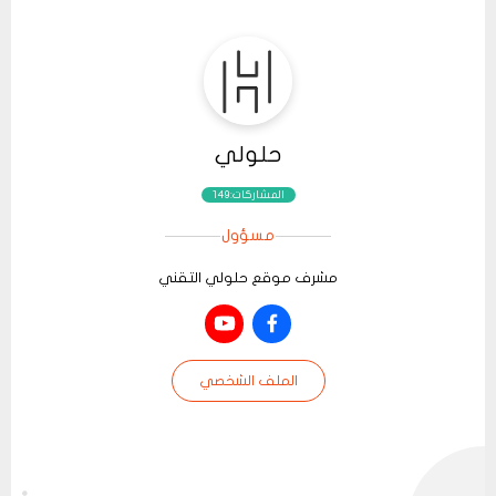
حلولي
المشاركات:149
مسؤول
مشرف موقع حلولي التقني
الملف الشخصي