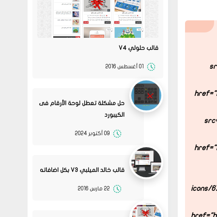
قالب حلولي V4
sr
01 أغسطس 2016
href="
حل مشكلة تعطل لوحة الأرقام فى
الكيبورد
src
09 أكتوبر 2024
href="
قالب خالد الميلبي V3 بكل اضافاته
icons/6
22 مارس 2016
13
متجر ميرا فارم
انت بتهزر صح فين الموضوع
11 2022
href="h