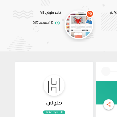
قالب خالد الميلبي V3 بكل
قالب حلولي V5
29
12 أغسطس 2017
حلولي
المشاركات:149