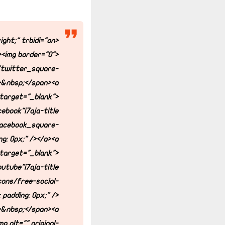
<div dir="rtl" style="text-align: right;" trbidi="on">
><img border="0"
<a href="http://www.twitter.com/
/twitter_square-
">&nbsp;</span><a
 target="_blank">
facebook_square-
ng: 0px;" /></a><a
 target="_blank">
cons/free-social-
padding: 0px;" />
">&nbsp;</span><a
g alt="" original-