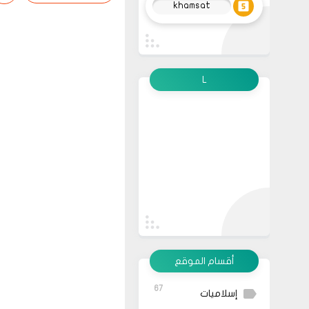
khamsat
L
أقسام الموقع
67
إسلاميات