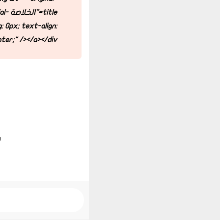
tle
 0px; text-align:
ter;" /></a></div>
ل