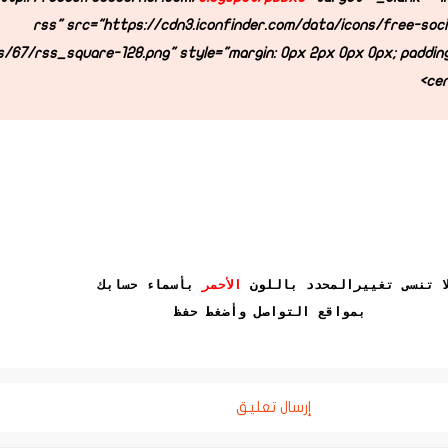
ti="الخلاصة rss" src="https://cdn3.iconfinder.com/data/icons/free-social-
s/67/rss_square-128.png" style="margin: 0px 2px 0px 0px; padding:
cen
ا تنسى تغييرالمحدد باللون
الأحمر
بأسماء حسابك
بمواقع التواصل
وأضغط حفظ
إرسال تعليق