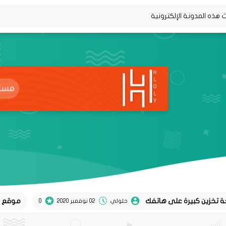
موقع Koel لتحويل تغريدات twitter إلى منشورات instagram
حلولي
02 نوفمبر 2020
0