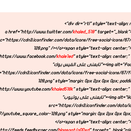
khaled_518
" target="_blank"
c="https://cdn3.iconfinder.com/data/icons/free-social-icons/67
128.png" /></a><span style="text-align: center;
https://www.facebook.com/
khale1ed
" style="text-align: center;"
<img alt="Facebook"i7aja-title="تابعنى على الفيس بوك"
="https://cdn3.iconfinder.com/data/icons/free-social-icons/67/
128.png" style="margin: 0px 2px 0px 0px; paddi
http://www.youtube.com/
khaled518k
" style="text-align: center;"
<img alt="Youtube"i7aja-title="تابعنى على يوتيوب"
src="https://cdn3.iconfinder.com/data/i
7/youtube_square_color-128.png" style="margin: 0px 2px 0px 0px; 
</a><span style="text-align: center;
ttp://feeds.feedburner.com/
blogspot/pDDxd
" target="_blank"><im