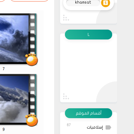
khamsat
L
أقسام الموقع
67
إسلاميات