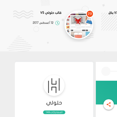
قالب خالد الميلبي V3 بكل
قالب حلولي V5
29
12 أغسطس 2017
حلولي
المشاركات:149