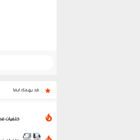
قد يهمك ايضا
خلفيات فديو ط