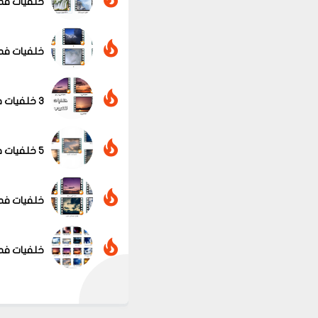
خلفيات فديو
خلفيات فديو لل
3 خلفيات فديو لغروب الشمس مميزة جداً VIDEO.WALLPAPER
5 خلفيات فديو للسحب جميلة جداً video.wallpaper
عرض الكل
خلفيات فديو للسحب 
خلفيات فديو للسحب