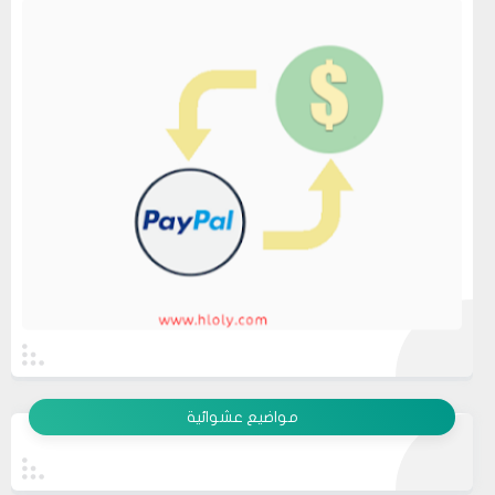
13
متجر ميرا فارم
انت بتهزر صح فين الموضوع
11 2022
مشاركة
عرض الكل
08
حلولي
مواضيع عشوائية
جرب الطريقتين ممكن تحل المشكله
02 2022
قم بتجربة تحديث الطابعه
مشاركة
أو عمل إعادة ضبط المصنع
08
حلولي