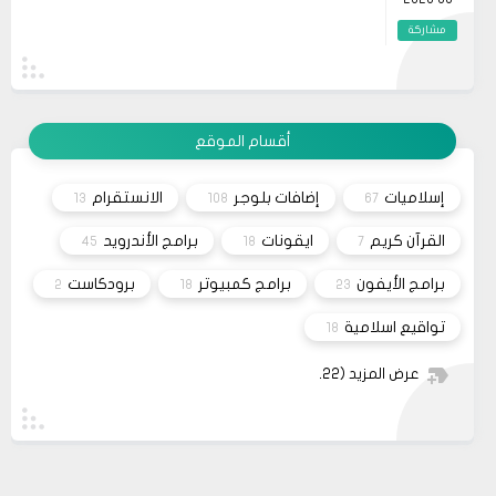
kazandırır. Her okuma deneyimi, yeni ufuklar
açmamıza yardımcı olur ve yaşam kalitemizi
مشاركة
artırır. Dolayısıyla, zaman zaman bu tür
önerilere göz atmak, kendimize yatırım
19
حلولي
yapmanın en güzel yollarından biridir.
وعليكم السلام أعتذر منك أخي الكريم على التأخر بالرد
11 2023
تم مراسلة مُصمم القالب وأبلغته لكي يتم تفعيل شراء
القالب علماً بأنه سيتم إطلاق نسخه حديثه قريباً
مشاركة
أقسام الموقع
26
صحيفة
السلام عليكم، اريد شراء قالب فلامينغو v2.0.0 ولكن
10 2023
ليس هناك أي موقع لشراء القالب مثل خمسات أو
إسلاميات
إضافات بلوجر
الانستقرام
13
108
67
كفيل..، كما أنه ليس هناك مكان للتواصل عبر الفيسبوك
مشاركة
او انستغرام أو أي منصة!!!
القرآن كريم
ايقونات
برامج الأندرويد
45
18
7
برامج الأيفون
برامج كمبيوتر
برودكاست
2
18
23
تواقيع اسلامية
18
عرض المزيد
(22)