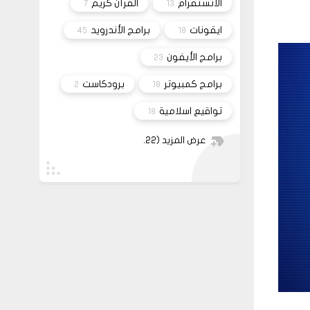
الانستقرام
القرآن كريم
7
13
عبر الفيسبوك او انستغرام أو
أي منصة!!!
ايقونات
برامج الأندرويد
45
18
برامج الأيفون
23
برامج كمبيوتر
برودكاست
2
18
تواقيع اسلامية
18
عرض المزيد
(22)