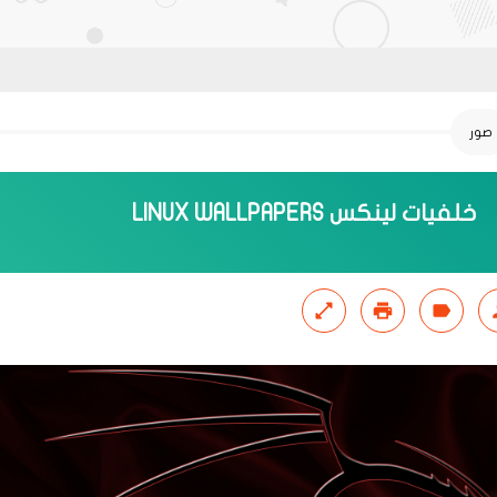
صور
خلفيات لينكس‬ LINUX WALLPAPERS