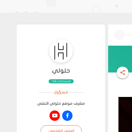
حلولي
المشاركات:149
مسؤول
مشرف موقع حلولي التقني
الملف الشخصي