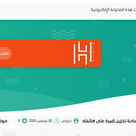
موقع Koel لتحويل تغريدات twitter إلى منشورات instagram
حلولي
02 نوفمبر 2020
0