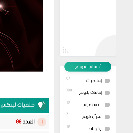
أقسام الموقع
67
إسلاميات
108
إضافات بلوجر
13
خلفيات لينكس‬
الانستقرام
7
القرآن كريم
العدد
99
18
ايقونات