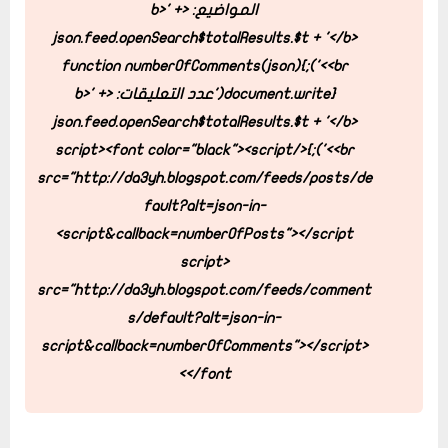
المواضيع: <b>' +
json.feed.openSearch$totalResults.$t + '</b>
function numberOfComments(json)
}
<br>');
{
document.write('عدد التعليقات: <b>' +
json.feed.openSearch$totalResults.$t + '</b>
<font color="black"><script
</script>
}
<br>');
src="http://da3yh.blogspot.com/feeds/posts/de
fault?alt=json-in-
script&callback=numberOfPosts"></script>
<script
src="http://da3yh.blogspot.com/feeds/comment
s/default?alt=json-in-
script&callback=numberOfComments"></script>
</font>