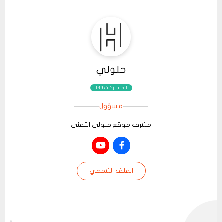
حلولي
المشاركات:149
مسؤول
مشرف موقع حلولي التقني
الملف الشخصي