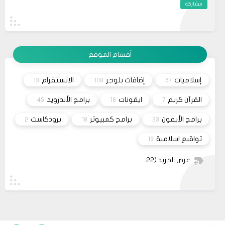
مشاركة
artırır. Dolayısıyla, zaman zaman bu tür
önerilere göz atmak, kendimize yatırım
19
حلولي
yapmanın en güzel yollarından biridir.
وعليكم السلام أعتذر منك أخي الكريم على التأخر بالرد
11 2023
تم مراسلة مُصمم القالب وأبلغته لكي يتم تفعيل شراء
القالب علماً بأنه سيتم إطلاق نسخه حديثه قريباً
مشاركة
أقسام الموقع
26
صحيفة
السلام عليكم، اريد شراء قالب فلامينغو v2.0.0 ولكن
10 2023
ليس هناك أي موقع لشراء القالب مثل خمسات أو
إسلاميات
إضافات بلوجر
الانستقرام
13
108
67
كفيل..، كما أنه ليس هناك مكان للتواصل عبر الفيسبوك
مشاركة
او انستغرام أو أي منصة!!!
القرآن كريم
ايقونات
برامج الأندرويد
45
18
7
برامج الأيفون
برامج كمبيوتر
برودكاست
2
18
23
تواقيع اسلامية
18
عرض المزيد
(22)