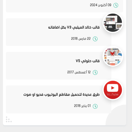
09 أكتوبر 2024
قالب خالد الميلبي V3 بكل اضافاته
22 مارس 2016
قالب حلولي V5
12 أغسطس 2017
13
متجر ميرا فارم
انت بتهزر صح فين الموضوع
11 2022
مشاركة
طرق عديدة لتحميل مقاطع اليوتيوب فديو او صوت
08
حلولي
01 يناير 2016
جرب الطريقتين ممكن تحل المشكله
02 2022
قم بتجربة تحديث الطابعه
مشاركة
أو عمل إعادة ضبط المصنع
08
حلولي
جرب الطريقتين ممكن تحل المشكله