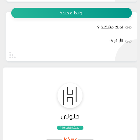
روابط مفيدة
لديك مشكلة ؟
الأرشيف
حلولي
المشاركات:149
مسؤول