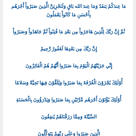
مَا عِندَكُمْ يَنفَدُ وَمَا عِندَ الله بَاقٍ وَلَنَجْزِيَنَّ الَّذِينَ صَبَرُواْ أَجْرَهُم
بِأَحْسَنِ مَا كَانُواْ يَعْمَلُونَ
ثُمَّ إِنَّ رَبَّكَ لِلَّذِينَ هَاجَرُواْ مِن بَعْدِ مَا فُتِنُواْ ثُمَّ جَاهَدُواْ وَصَبَرُواْ
إِنَّ رَبَّكَ مِن بَعْدِهَا لَغَفُورٌ رَّحِيمٌ
إِنِّي جَزَيْتُهُمُ الْيَوْمَ بِمَا صَبَرُوا أَنَّهُمْ هُمُ الْفَائِزُونَ
أُوْلَئِكَ يُجْزَوْنَ الْغُرْفَةَ بِمَا صَبَرُوا وَيُلَقَّوْنَ فِيهَا تَحِيَّةً وَسَلامًا
أُوْلَئِكَ يُؤْتَوْنَ أَجْرَهُم مَّرَّتَيْنِ بِمَا صَبَرُوا وَيَدْرَؤُونَ بِالْحَسَنَةِ
السَّيِّئَةَ وَمِمَّا رَزَقْنَاهُمْ يُنفِقُونَ
الَّذِينَ صَبَرُوا وَعَلَى رَبِّهِمْ يَتَوَكَّلُونَ