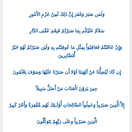
وَلَمَن صَبَرَ وَغَفَرَ إِنَّ ذَلِكَ لَمِنْ عَزْمِ الاُمُورِ
سَلاَمٌ عَلَيْكُم بِمَا صَبَرْتُمْ فَنِعْمَ عُقْبَى الدَّارِ
وَإِنْ عَاقَبْتُمْ فَعَاقِبُواْ بِمِثْلِ مَا عُوقِبْتُم بِهِ وَلَئِن صَبَرْتُمْ لَهُوَ خَيْرٌ
لِّلصَّابِرينَ
إِن كَادَ لَيُضِلُّنَا عَنْ آلِهَتِنَا لَوْلا أَن صَبَرْنَا عَلَيْهَا وَسَوْفَ يَعْلَمُونَ
حِينَ يَرَوْنَ الْعَذَابَ مَنْ أَضَلُّ سَبِيلاً
إِلاَّ الَّذِينَ صَبَرُواْ وَعَمِلُواْ الصَّالِحَاتِ أُوْلَـئِكَ لَهُم مَّغْفِرَةٌ وَأَجْرٌ كَبِيرٌ
الَّذِينَ صَبَرُواْ وَعَلَى رَبِّهِمْ يَتَوَكَّلُونَ