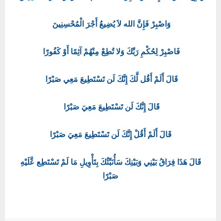
وَاصْبِرْ فَإِنَّ الله لاَ يُضِيعُ أَجْرَ الْمُحْسِنِينَ
فَاصْبِرْ لِحُكْمِ رَبِّكَ وَلا تُطِعْ مِنْهُمْ آثِمًا أَوْ كَفُورًا
قَالَ أَلَمْ أَقُل لَّكَ إِنَّكَ لَن تَسْتَطِيعَ مَعِي صَبْرًا
قَالَ إِنَّكَ لَن تَسْتَطِيعَ مَعِيَ صَبْرًا
قَالَ أَلَمْ أَقُلْ إِنَّكَ لَن تَسْتَطِيعَ مَعِيَ صَبْرًا
قَالَ هَذَا فِرَاقُ بَيْنِي وَبَيْنِكَ سَأُنَبِّئُكَ بِتَأْوِيلِ مَا لَمْ تَسْتَطِع عَّلَيْهِ
صَبْرًا