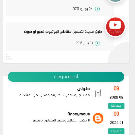
04 يوليو 2015
08
حلولي
جرب الطريقتين ممكن تحل المشكله
02 2022
قم بتجربة تحديث الطابعه
مشاركة
أو عمل إعادة ضبط المصنع
طرق عديدة لتحميل مقاطع اليوتيوب فديو او صوت
08
حلولي
01 يناير 2016
جرب الطريقتين ممكن تحل المشكله
02 2022
قم بتجربة تحديث الطابعه
مشاركة
أو عمل إعادة ضبط المصنع
08
حلولي
قم بتجربة تحديث الطابعه ممكن تحل المشكله
02 2022
آخر التعليقات
مشاركة
09
Anonymous
لا تكمل الإقلاع وتعيد المعايرة بإستمرار
01 2022
مشاركة
07
Anonymous
03 2026
Hayat boyunca kendimizi geliştirmek ve yeni
bilgiler edinmek adına çeşitli kaynaklara
مشاركة
başvurmak önemli olsa da, özellikle
okunması