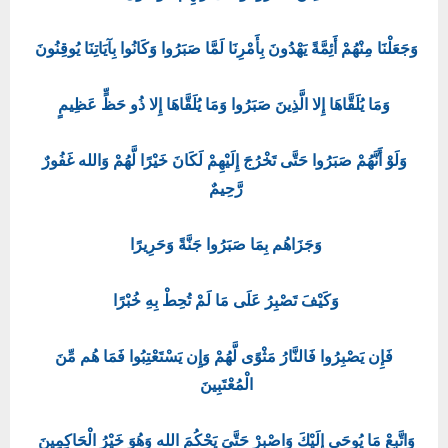
وَجَعَلْنَا مِنْهُمْ أَئِمَّةً يَهْدُونَ بِأَمْرِنَا لَمَّا صَبَرُوا وَكَانُوا بِآيَاتِنَا يُوقِنُونَ
وَمَا يُلَقَّاهَا إِلا الَّذِينَ صَبَرُوا وَمَا يُلَقَّاهَا إِلا ذُو حَظٍّ عَظِيمٍ
وَلَوْ أَنَّهُمْ صَبَرُوا حَتَّى تَخْرُجَ إِلَيْهِمْ لَكَانَ خَيْرًا لَّهُمْ وَالله غَفُورٌ
رَّحِيمٌ
وَجَزَاهُم بِمَا صَبَرُوا جَنَّةً وَحَرِيرًا
وَكَيْفَ تَصْبِرُ عَلَى مَا لَمْ تُحِطْ بِهِ خُبْرًا
فَإِن يَصْبِرُوا فَالنَّارُ مَثْوًى لَّهُمْ وَإِن يَسْتَعْتِبُوا فَمَا هُم مِّنَ
الْمُعْتَبِينَ
وَاتَّبِعْ مَا يُوحَى إِلَيْكَ وَاصْبِرْ حَتَّىَ يَحْكُمَ الله وَهُوَ خَيْرُ الْحَاكِمِينَ