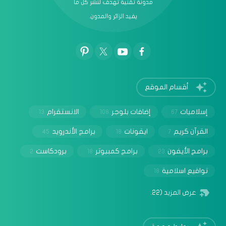
مدونة تقنية تهدف لنشر كل ما
يفيد الزائر والمدون.
أقسام الموقع
إسلاميات
إضافات بلوجر
الانستقرام
13
108
67
القرآن كريم
ايقونات
برامج الأندرويد
45
18
7
برامج الأيفون
برامج كمبيوتر
برودكاست
2
18
23
تواقيع اسلامية
18
عرض المزيد
(22)