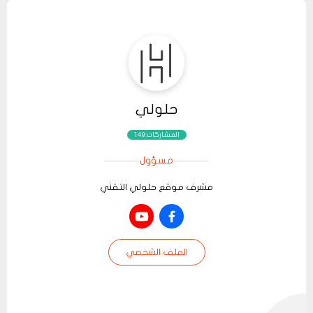
حلولي
المشاركات:149
مسؤول
مشرف موقع حلولي التقني
الملف الشخصي