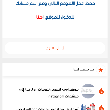
فقط ادخل االموقع التالي وضع اسم حسابك
للدخول للموقع
|
هنا
إرسال تعليق
قد يهمك ايضا
موقع Koel لتحويل تغريدات twitter إلى
منشورات instagram
أسهل طريقة لتحويل ملفات pdf الى word