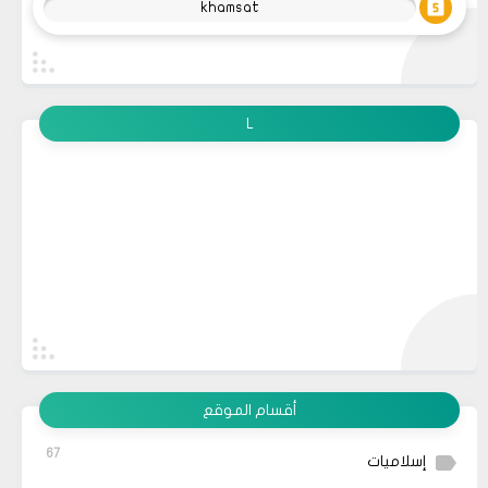
khamsat
L
أقسام الموقع
67
إسلاميات