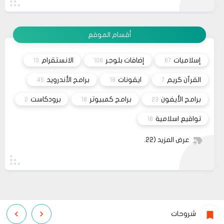
yapmanın en güzel yollarından biridir.
وعليكم السلام أعتذر منك أخي الكريم على التأخر بالرد
11 2023
تم مراسلة مُصمم القالب وأبلغته لكي يتم تفعيل شراء
القالب علماً بأنه سيتم إطلاق نسخه حديثه قريباً
مشاركة
أقسام الموقع
26
صحيفة
السلام عليكم، اريد شراء قالب فلامينغو v2.0.0 ولكن
10 2023
ليس هناك أي موقع لشراء القالب مثل خمسات أو
إسلاميات
إضافات بلوجر
الانستقرام
13
108
67
كفيل..، كما أنه ليس هناك مكان للتواصل عبر الفيسبوك
مشاركة
او انستغرام أو أي منصة!!!
القرآن كريم
ايقونات
برامج الأندرويد
45
18
7
برامج الأيفون
برامج كمبيوتر
برودكاست
2
18
23
تواقيع اسلامية
18
عرض المزيد
(22)
شروحات