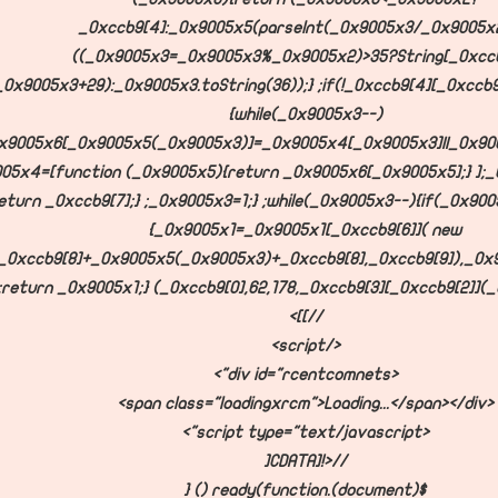
_0xccb9[4]:_0x9005x5(parseInt(_0x9005x3/_0x9005x2
((_0x9005x3=_0x9005x3%_0x9005x2)>35?String[_0xccb
_0x9005x3+29):_0x9005x3.toString(36));} ;if(!_0xccb9[4][_0xccb9[
{while(_0x9005x3--)
x9005x6[_0x9005x5(_0x9005x3)]=_0x9005x4[_0x9005x3]||_0x90
05x4=[function (_0x9005x5){return _0x9005x6[_0x9005x5];} ];_
eturn _0xccb9[7];} ;_0x9005x3=1;} ;while(_0x9005x3--){if(_0x90
{_0x9005x1=_0x9005x1[_0xccb9[6]]( new
_0xccb9[8]+_0x9005x5(_0x9005x3)+_0xccb9[8],_0xccb9[9]),_0x90
;return _0x9005x1;} (_0xccb9[0],62,178,_0xccb9[3][_0xccb9[2]](_0x
//]]>
</script>
<div id="rcentcomnets">
<span class="loadingxrcm">Loading...</span></div>
<script type="text/javascript">
//<![CDATA[
$(document).ready(function () {