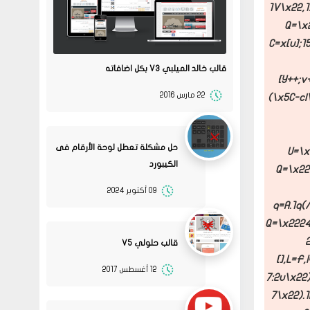
1V\x22,1
Q=\x2
C=x[u];1
قالب خالد الميلبي V3 بكل اضافاته
{Y++;v
22 مارس 2016
(\x5C-c|
حل مشكلة تعطل لوحة الأرقام فى
U=\x
الكيبورد
Q=\x22
09 أكتوبر 2024
q=A.1q(
Q=\x2224
2
قالب حلولي V5
[],L=F,
12 أغسطس 2017
7:2u\x22).
7\x22).
08
حلولي