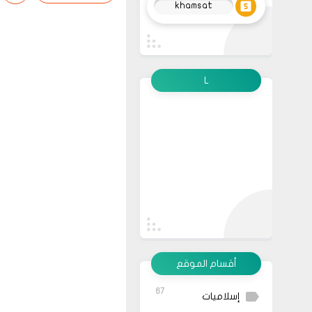
khamsat
L
أقسام الموقع
67
إسلاميات