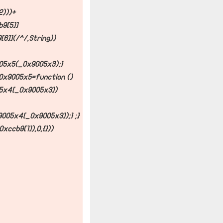
)))+
9[5]]
6]](/^/,String))
05x5(_0x9005x3);}
0x9005x5=function ()
05x4[_0x9005x3])
05x4[_0x9005x3]);} ;}
ccb9[1]),0,{}));