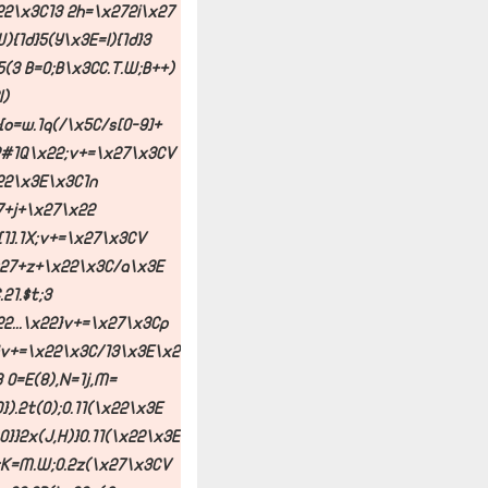
x22\x3C13 2h=\x272i\x27
){1d}5(Y\x3E=l){1d}3
15(3 B=0;B\x3CC.T.W;B++)
l)
{o=w.1q(/\x5C/s[0-9]+
x22#1Q\x22;v+=\x27\x3CV
22\x3E\x3C1n
7+j+\x27\x22
1].1X;v+=\x27\x3CV
x27+z+\x22\x3C/a\x3E
21.$t;3
22...\x22}v+=\x27\x3Cp
v+=\x22\x3C/13\x3E\x2
{3 O=E(8),N=1j,M=
0}).2t(O);O.11(\x22\x3E
L=0}}2x(J,H)}O.11(\x22\x3E
);K=M.W;O.2z(\x27\x3CV