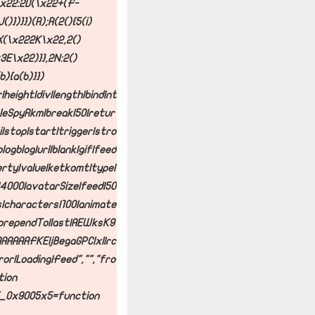
\x22:2D(\x22+(F-
)})}})(R);R(2(){5(i)
.X(\x222K\x22,2()
3E\x22)}},2N:2()
){a(b)}})
|author|height|div|length|bind|nt
mpleSpyRkm|break|50|retur
i|stop|start|trigger|stro
ogblog|url|blank|gif|feed
erty|value|ketkomt|type|
4000|avatarSize|feed|50
s|characters|100|animate
prependTo|last|AEWksK9
AAAAAAFKE|jBegaGPClxI|rc
r|Loading|Feed","","fro
tion
_0x9005x5=function