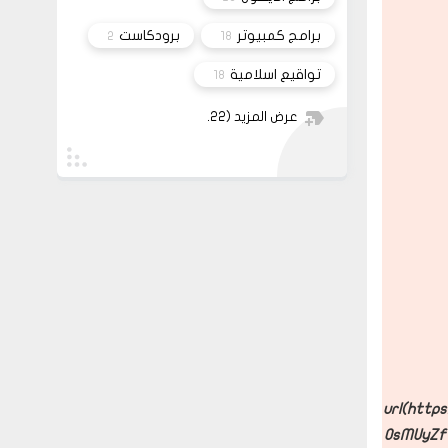
برامج كمبيوتر
برودكاست
2
18
تواقيع اسلامية
18
عرض المزيد
(22)
url(http
0sMUyZf