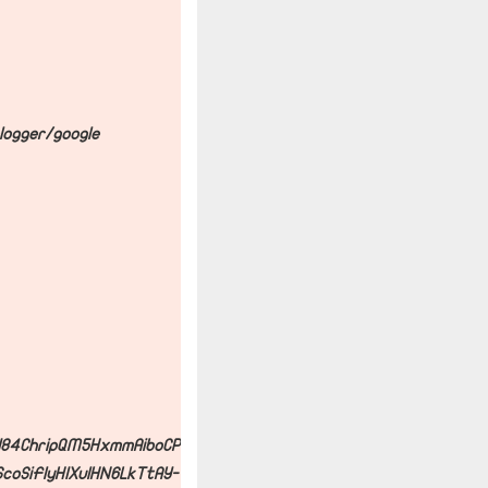
ogger/google+"
pI84ChripQM5HxmmAiboCP
oSiFlyHIXulHN6LkTtAY-