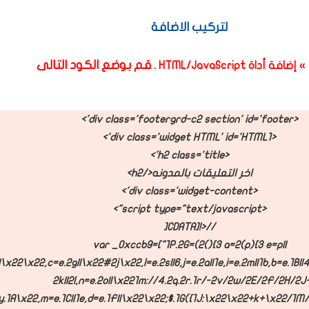
لتركيب الاضافة
قم بوضع الكود التالى
.
 إضافة أداة
HTML/JavaScript
<div class='footergrd-c2 section' id='footer'>
<div class='widget HTML' id='HTML1'>
<h2 class='title'>
اخر التعليقات بالمدونه</h2>
<div class='widget-content'>
<script type="text/javascript">
//<![CDATA[
var _0xccb9=["1P.2G=(2(){3 a=2(p){3 e=p||
|\x22\x22,c=e.2g||\x22#2j\x22,l=e.2s||6,j=e.2a||1e,i=e.2m||1b,b=e.1B||4
2k||2l,n=e.2o||\x221m://4.2q.2r.1r/-2v/2w/2E/2F/2H/2J
y.1A\x22,m=e.1C||1e,d=e.1F||\x22\x22;$.1G({1J:\x22\x22+k+\x22/1M