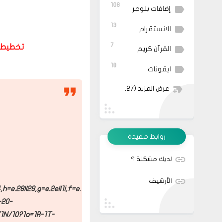
108
إضافات بلوجر
13
الانستقرام
7
تخطيط »
القرآن كريم
18
ايقونات
عرض المزيد
(27)
روابط مفيدة
لديك مشكلة ؟
الأرشيف
,h=e.28||29,g=e.2e||1i,f=e.
-2O-
/1N/1O?1a=1R-1T-