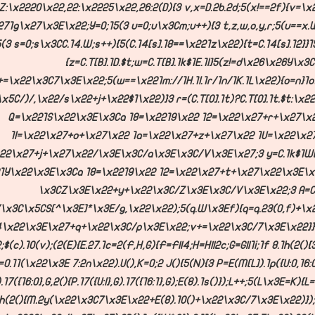
Z:\x2220\x22,22:\x2225\x22,26:2(D){3 v,x=D.2b.2d;5(x!==2f){v=\
71g\x27\x3E\x22;Y=0;15(3 u=0;u\x3Cm;u++){3 t,z,w,o,y,r;5(u==x.W
5(3 s=0;s\x3CC.14.W;s++){5(C.14[s].18==\x221z\x22){t=C.14[s].12}}
{z=C.T[B].1D.$t;w=C.T[B].1k$1E.1l}5(z!=d\x26\x26Y\x3C
+=\x22\x3C7\x3E\x22;5(w==\x221m://1H.1I.1r/1n/1K.1L\x22){o=n}1o
\x5C/)/,\x22/s\x22+j+\x22$1\x22)}3 r=(C.T[0].1t)?C.T[0].1t.$t:\
Q=\x221S\x22\x3E\x3Ca 18=\x2219\x22 12=\x22\x27+r+\x27\x
1l=\x22\x27+o+\x27\x22 1a=\x22\x27+z+\x27\x22 1U=\x22\x2
22\x27+j+\x27\x22/\x3E\x3C/a\x3E\x3C/V\x3E\x27;3 y=C.1k$1W[
1Y\x22\x3E\x3Ca 18=\x2219\x22 12=\x22\x27+t+\x27\x22\x3E\
\x3CZ\x3E\x22+y+\x22\x3C/Z\x3E\x3C/V\x3E\x22;3 A=C.
/\x3C\x5CS[^\x3E]*\x3E/g,\x22\x22);5(q.W\x3Ef){q=q.23(0,f)+\x
\x22\x3E\x27+q+\x22\x3C/p\x3E\x22;v+=\x22\x3C/7\x3E\x22}}
;$(c).10(v);(2(E){E.27.1c=2(F,H,G){F=F||4;H=H||2c;G=G||1i;1f 8.1h(2()
I=O.11(\x22\x3E 7:2n\x22).U(),K=0;2 J(){5(N){3 P=E(M[L]).1p({U:0,16:
17({16:0},G,2(){P.17({U:I},G).17({16:1},G);E(8).1s()});L++;5(L\x3E=K){
1h(2(){M.2y(\x22\x3C7\x3E\x22+E(8).10()+\x22\x3C/7\x3E\x22)}