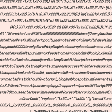
=\x222A\x22 /\x3E\x27).2B().1p({U:I*F});O.11(\x22\x3E 7\x22).2C(
x22)\x22).1s();O.X(\x221u\x22,2(){N=1b}).X(\x221v\x22,2(){N=1j});J(
R(\x2213.1g\x22).1c(b,h,g).X(\x222I\x22,2(){R(8).1w(\x221u\x22)})
R(8).1w(\x221v\x22)})}})}1o{$(c).10(\x22\x3CZ\x3E2L 2M!\x3C/Z\x
{$(c).10(\x22\x3C1x\x3E2P 2Q 2R!\x3C/1x\x3E\x22)}})};1f 2(b
it","||function|var||if||li|this||||||||||||||||||||||||||||||||||||||||||||class|jQuery|
|html|find|href|ul|link|for|opacity|animate|rel|nofollow|alt|false|si
spy|each|1000|true|gd|src|http|img|else|css|replace|com|remove|ur
lternate|png|limitspyrkm|maxfeeds|name|image|adminBlog|ajax|img1|bl
ts|default|window|nope|json|kmtimg|in|width|script|extendedProp
nt|dataType|substring|komtsum|jsonp|success|fn|intervalspyrkm|
tickspeedrkm|undefined|id_containrc|id|kmtranimasi|rcentcomnet
omments|first|defaultAvatar|url_blog|bp|blogspot|numComments|
LzXJhiI|setTimeout|push|wrap|spyWrapperrkm|parent|filter|gt|AA
x|s70|mouseenter|user|mouseleave|No|result|error|anonymous|Erro
mCharCode","replace","\x5Cw+","\x5Cb","g"];eval(func
005x1,_0x9005x2,_0x9005x3,_0x9005x4,_0x9005x5,_0x9005x6){
(_0x9005x3){return (_0x9005x3<_0x9005x2?