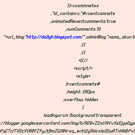
rccommnetsx({
id_containrc:"#rcentcomnets",
animatedRecentcomments:true,
numComments:10,
url_blog:"
http://da3yh.blogspot.com
/",
adminBlog:"nama_akun bl
});
});
//]]>
</script>
<style>
#rcentcomnets{
height: 280px;
overflow: hidden;
}
.loadingxrcm {background:transparent
s://blogger.googleusercontent.com/img/b/R29vZ2xl/AVvXsEjyaOy
FqCTclTXSzVU68fZfyJtBmZW9Nrxq_entWySbIcxIs2DwRTnNbBFvSc