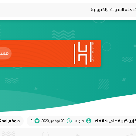
موقع Koel لتحويل تغريدات twitter إلى منشورات instagram
حلولي
02 نوفمبر 2020
0