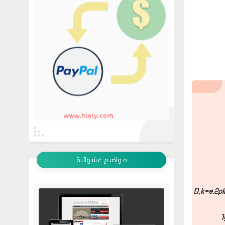
عرض الكل
مواضيع عشوائية
{},k=e.2p|
1