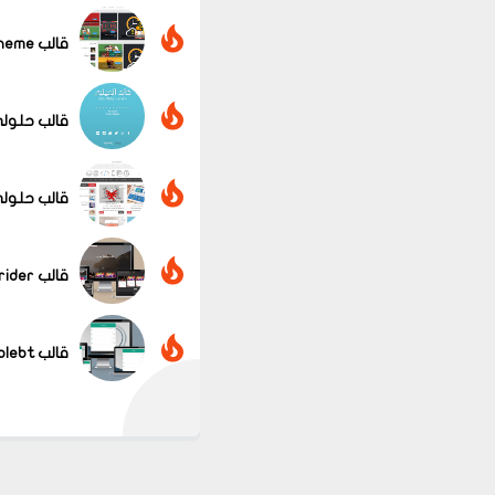
قالب Blue Theme الأحترافي
قالب حلولي
قالب حلولي 
قالب Grider معرب
قالب simplebt معرب