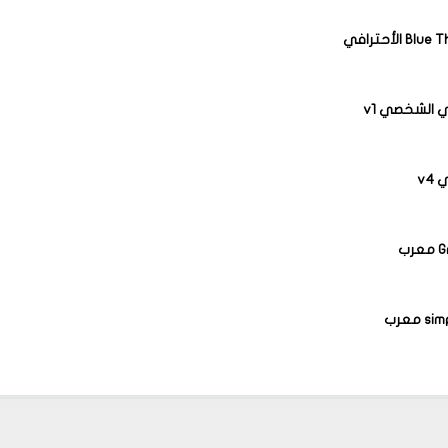
 الشخصي v1
v4