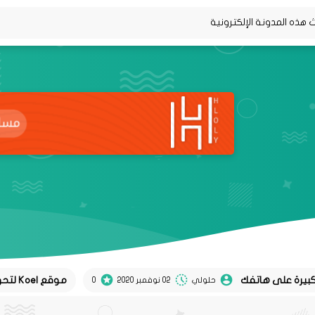
موقع Koel لتحويل تغريدات twitter إلى منشورات instagram
حلولي
02 نوفمبر 2020
0