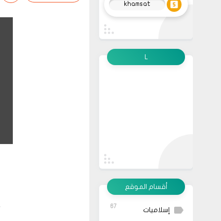
khamsat
L
أقسام الموقع
67
إسلاميات