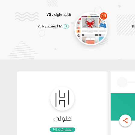
قالب حلولي V5
29
12 أغسطس 2017
حلولي
المشاركات:149