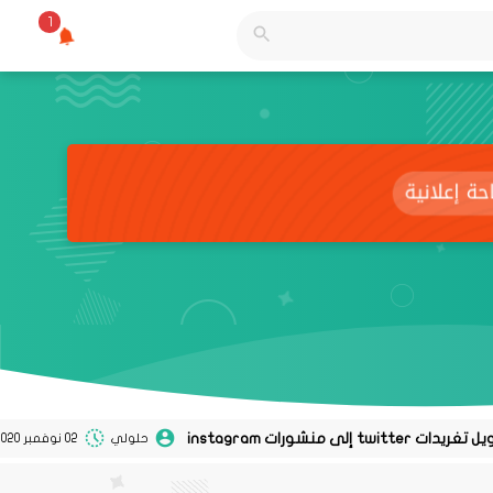
1
حلولي
02 نوفمبر 2020
0