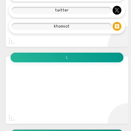
twitter
khamsat
L