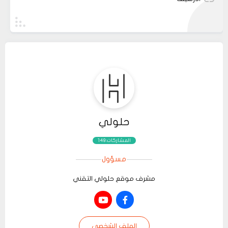
حلولي
المشاركات:149
مسؤول
مشرف موقع حلولي التقني
الملف الشخصي