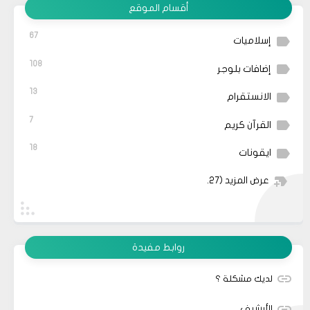
أقسام الموقع
67
إسلاميات
108
إضافات بلوجر
13
الانستقرام
7
القرآن كريم
18
ايقونات
عرض المزيد
(27)
روابط مفيدة
لديك مشكلة ؟
الأرشيف