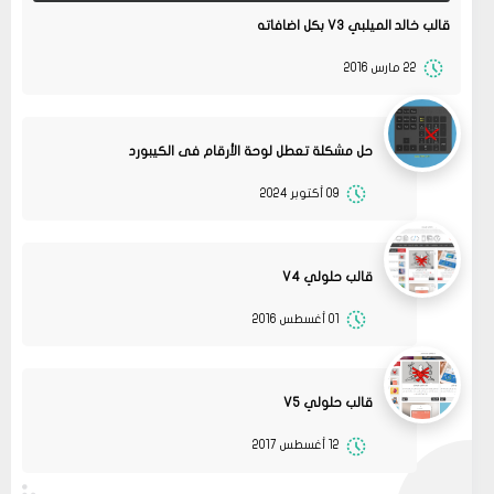
قالب خالد الميلبي V3 بكل اضافاته
22 مارس 2016
حل مشكلة تعطل لوحة الأرقام فى الكيبورد
09 أكتوبر 2024
قالب حلولي V4
01 أغسطس 2016
13
متجر ميرا فارم
انت بتهزر صح فين الموضوع
11 2022
مشاركة
قالب حلولي V5
08
حلولي
12 أغسطس 2017
جرب الطريقتين ممكن تحل المشكله
02 2022
قم بتجربة تحديث الطابعه
مشاركة
أو عمل إعادة ضبط المصنع