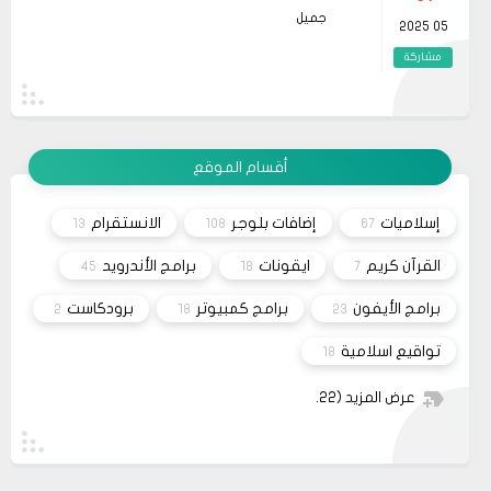
listede yer alan kitaplar, hem kişisel gelişimimize
جميل
katkı sağlar hem de farklı bakış açıları
05 2025
kazandırır. Her okuma deneyimi, yeni ufuklar
açmamıza yardımcı olur ve yaşam kalitemizi
مشاركة
artırır. Dolayısıyla, zaman zaman bu tür
önerilere göz atmak, kendimize yatırım
19
حلولي
yapmanın en güzel yollarından biridir.
وعليكم السلام أعتذر منك أخي الكريم على التأخر بالرد
11 2023
تم مراسلة مُصمم القالب وأبلغته لكي يتم تفعيل شراء
القالب علماً بأنه سيتم إطلاق نسخه حديثه قريباً
مشاركة
أقسام الموقع
26
صحيفة
السلام عليكم، اريد شراء قالب فلامينغو v2.0.0 ولكن
10 2023
ليس هناك أي موقع لشراء القالب مثل خمسات أو
إسلاميات
إضافات بلوجر
الانستقرام
13
108
67
كفيل..، كما أنه ليس هناك مكان للتواصل عبر الفيسبوك
مشاركة
او انستغرام أو أي منصة!!!
القرآن كريم
ايقونات
برامج الأندرويد
45
18
7
برامج الأيفون
برامج كمبيوتر
برودكاست
2
18
23
تواقيع اسلامية
18
عرض المزيد
(22)