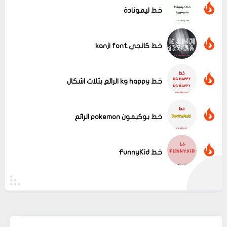
خط ليمونادة
خط كانجي kanji font
خط kg happy الرائع بثلاث اشكال
خط بوكيمون pokemon الرائع
خط FunnyKid