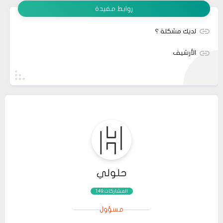
روابط مفيدة
لديك مشكلة ؟
الأرشيف
حلولي
المشاركات:149
مسؤول