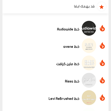
قد يهمك ايضا
خط Audiowide
خط avene
خط ماين كرافت
خط Rissa
خط Levi ReBrushed
عرض الكل