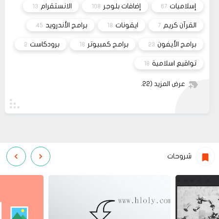
10 2023
ليس هناك أي موقع لشراء القالب مثل خمسات أو
إسلاميات
إضافات بلوجر
الانستقرام
13
108
67
كفيل..، كما أنه ليس هناك مكان للتواصل عبر الفيسبوك
مشاركة
او انستغرام أو أي منصة!!!
القرآن كريم
ايقونات
برامج الأندرويد
45
18
7
برامج الأيفون
برامج كمبيوتر
برودكاست
2
18
23
تواقيع اسلامية
18
عرض المزيد
(22)
شروحات