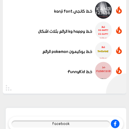
خط كانجي kanji font
خط kg happy الرائع بثلاث اشكال
خط بوكيمون pokemon الرائع
خط FunnyKid
facebook