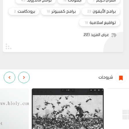
القرآن كريم
ايقونات
برامج الأندرويد
45
18
7
برامج الأيفون
برامج كمبيوتر
برودكاست
2
18
23
تواقيع اسلامية
18
عرض المزيد
(22)
شروحات