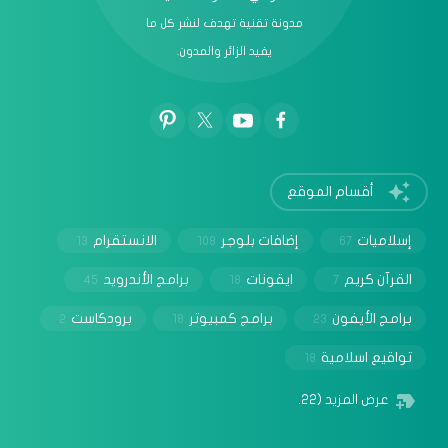
مدونة تقنية تهدف لنشر كل ما
يفيد الزائر والمدون.
أقسام الموقع
إسلاميات
إضافات بلوجر
الانستقرام
13
108
67
القرآن كريم
ايقونات
برامج الأندرويد
45
18
7
برامج الأيفون
برامج كمبيوتر
برودكاست
2
18
23
تواقيع اسلامية
18
عرض المزيد
(22)