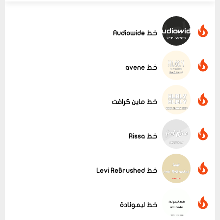
خط Audiowide
خط avene
خط ماين كرافت
خط Rissa
خط Levi ReBrushed
عرض الكل
خط ليمونادة