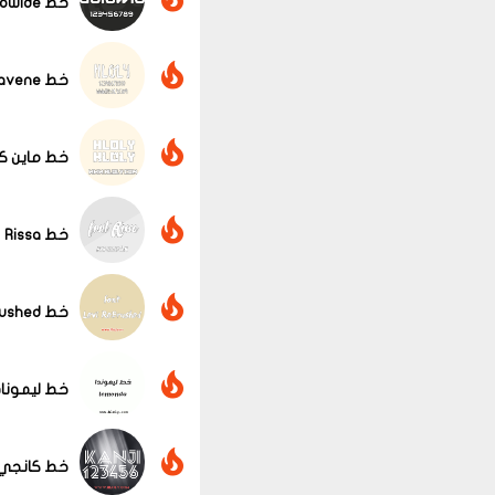
خط Audiowide
خط avene
خط ماين ك
خط Rissa
خط Levi ReBrushed
عرض الكل
خط ليمونا
خط كانجي anji font