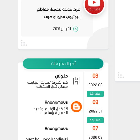
جرب الطريقتين ممكن تحل
02 2022
المشكله
طرق عديدة لتحميل مقاطع
مشاركة
اليوتيوب فديو او صوت
قم بتجربة تحديث الطابعه
أو عمل إعادة ضبط المصنع
08
حلولي
01 يناير 2016
جرب الطريقتين ممكن تحل
02 2022
المشكله
مشاركة
قم بتجربة تحديث الطابعه
أو عمل إعادة ضبط المصنع
08
حلولي
قم بتجربة تحديث الطابعه
02 2022
ممكن تحل المشكله
آخر التعليقات
مشاركة
09
Anonymous
لا تكمل الإقلاع وتعيد
01 2022
المعايرة بإستمرار
مشاركة
07
Anonymous
03 2026
Hayat boyunca kendimizi
geliştirmek ve yeni bilgiler
مشاركة
edinmek adına çeşitli
kaynaklara başvurmak
07
Anonymous
önemli olsa da, özellikle
okunması gereken
03 2026