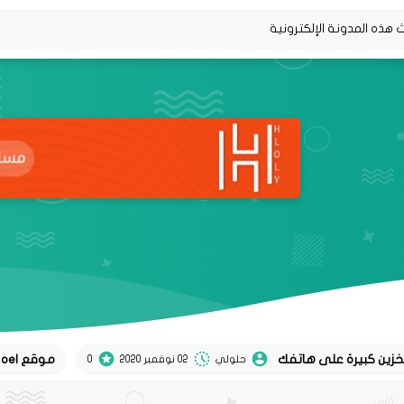
موقع Koel لتحويل تغريدات twitter إلى منشورات instagram
حلولي
02 نوفمبر 2020
0