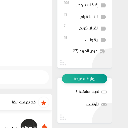
108
إضافات بلوجر
13
الانستقرام
7
القرآن كريم
18
ايقونات
عرض المزيد
(27)
روابط مفيدة
لديك مشكلة ؟
قد يهمك ايضا
الأرشيف