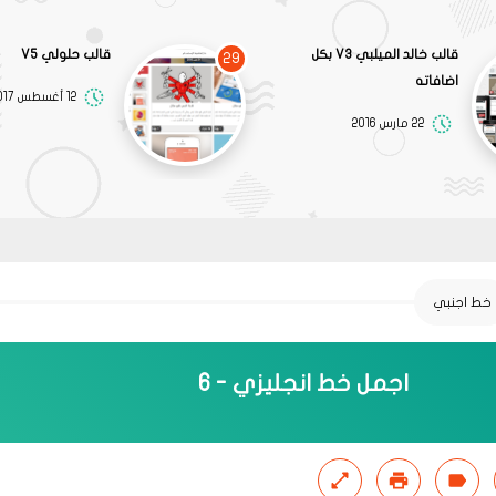
قالب خالد الميلبي V3 بكل
قالب حلولي V5
29
اضافاته
12 أغسطس 2017
22 مارس 2016
خط اجنبي
اجمل خط انجليزي - 6