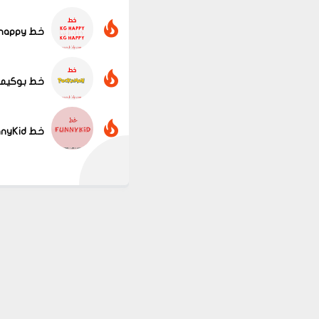
خط kg happy الرائع بثلاث اشكال
خط بوكيمون pokemon 
خط FunnyKid