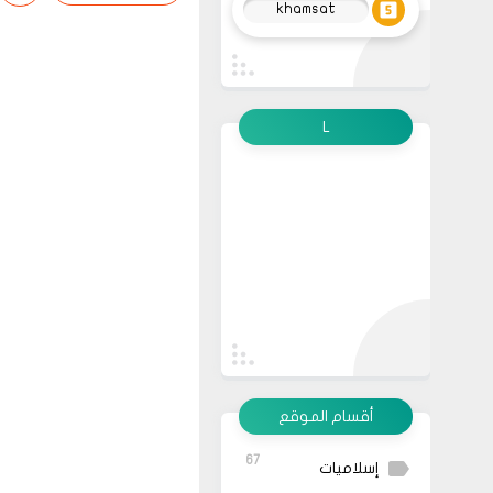
khamsat
L
أقسام الموقع
67
إسلاميات