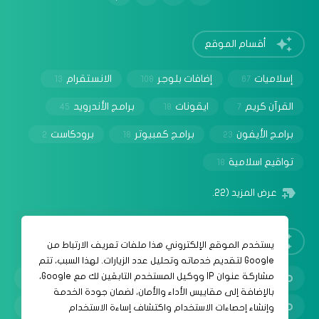
أقسام الموقع
إسلاميات
إضافات بلوجر
الانستقرام
13
108
67
القرآن كريم
ايقونات
برامج الأندرويد
45
18
7
برامج الأيفون
برامج كمبيوتر
برودكاست
2
18
23
تواقيع اسلامية
18
عرض المزيد
(22)
روابط مهمة
‏يستخدم الموقع الإلكتروني هذا ملفات تعريف الارتباط من
Google لتقديم خدماته وتحليل عدد الزيارات. لهذا السبب، تتم
مشاركة عنوان IP ووكيل المستخدم التابعَين لك مع Google،
سياسة الخصوصية
بالإضافة إلى مقاييس الأداء والأمان، لضمان جودة الخدمة
شروط الإستخدام
وإنشاء إحصاءات الاستخدام واكتشاف إساءة الاستخدام