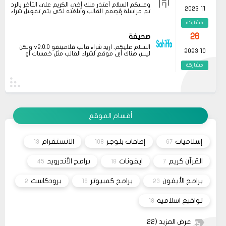
وعليكم السلام أعتذر منك أخي الكريم على التأخر بالرد
11 2023
تم مراسلة مُصمم القالب وأبلغته لكي يتم تفعيل شراء
القالب علماً بأنه سيتم إطلاق نسخه حديثه قريباً
مشاركة
26
صحيفة
السلام عليكم، اريد شراء قالب فلامينغو v2.0.0 ولكن
10 2023
ليس هناك أي موقع لشراء القالب مثل خمسات أو
كفيل..، كما أنه ليس هناك مكان للتواصل عبر الفيسبوك
مشاركة
او انستغرام أو أي منصة!!!
13
متجر ميرا فارم
انت بتهزر صح فين الموضوع
11 2022
مشاركة
أقسام الموقع
08
حلولي
جرب الطريقتين ممكن تحل المشكله
02 2022
إسلاميات
إضافات بلوجر
الانستقرام
13
108
67
قم بتجربة تحديث الطابعه
مشاركة
أو عمل إعادة ضبط المصنع
القرآن كريم
ايقونات
برامج الأندرويد
45
18
7
برامج الأيفون
برامج كمبيوتر
برودكاست
2
18
23
تواقيع اسلامية
18
عرض المزيد
(22)