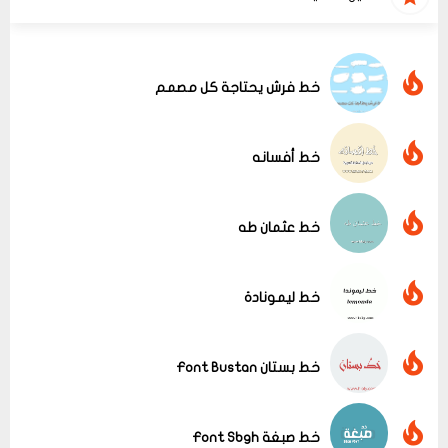
خط فرش يحتاجة كل مصمم
خط أفسانه
خط عثمان طه
خط ليمونادة
خط بستان Font Bustan
عرض الكل
خط صبغة Font Sbgh