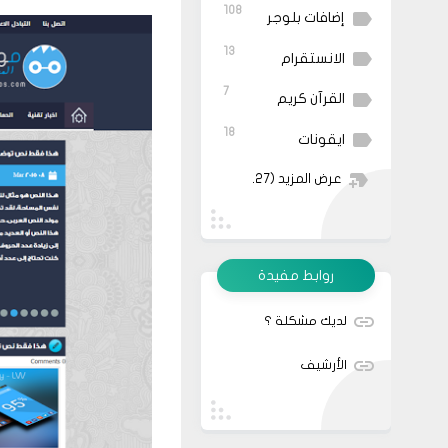
108
إضافات بلوجر
13
الانستقرام
7
القرآن كريم
18
ايقونات
عرض المزيد
(27)
روابط مفيدة
لديك مشكلة ؟
الأرشيف