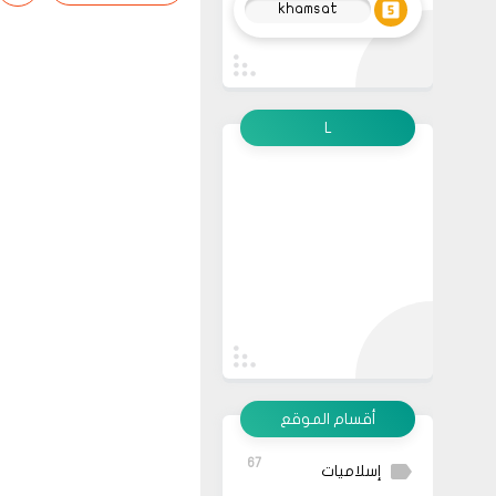
khamsat
L
أقسام الموقع
67
إسلاميات