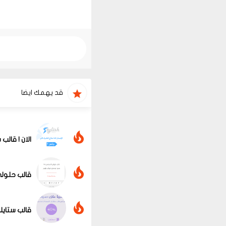
قد يهمك ايضا
الان ! قالب ستايلش 4.2 الجديد كليا من تصميم فريق ا
قالب حلولي
قالب ستايلش ال