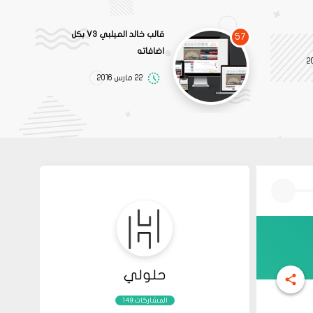
قالب خالد الميلبي V3 بكل
57
اضافاته
22 مارس 2016
حلولي
المشاركات:149