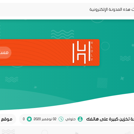
موقع Koel لتحويل تغريدات twitter إلى منشورات instagram
حلولي
02 نوفمبر 2020
0