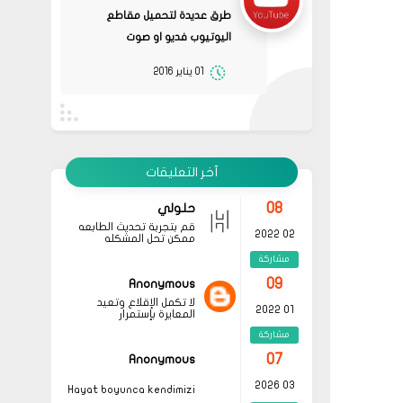
08
حلولي
طرق عديدة لتحميل مقاطع
جرب الطريقتين ممكن تحل
02 2022
المشكله
اليوتيوب فديو او صوت
مشاركة
قم بتجربة تحديث الطابعه
أو عمل إعادة ضبط المصنع
01 يناير 2016
08
حلولي
جرب الطريقتين ممكن تحل
02 2022
المشكله
مشاركة
قم بتجربة تحديث الطابعه
أو عمل إعادة ضبط المصنع
08
حلولي
قم بتجربة تحديث الطابعه
آخر التعليقات
02 2022
ممكن تحل المشكله
مشاركة
09
Anonymous
لا تكمل الإقلاع وتعيد
01 2022
المعايرة بإستمرار
مشاركة
07
Anonymous
03 2026
Hayat boyunca kendimizi
geliştirmek ve yeni bilgiler
مشاركة
edinmek adına çeşitli
kaynaklara başvurmak
07
Anonymous
önemli olsa da, özellikle
okunması gereken