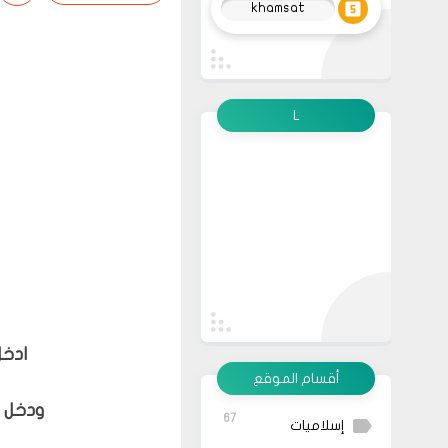
khamsat
L
ادخل
أقسام الموقع
ودخل 
67
إسلاميات