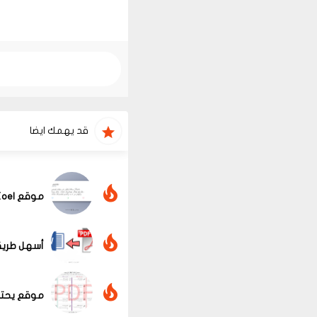
قد يهمك ايضا
موقع Koel لتحويل تغريدات twitter إلى منشورات instagram
أسهل طريقة لتحويل ملفات pdf 
موقع يحتوي