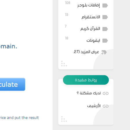
108
إضافات بلوجر
13
الانستقرام
7
القرآن كريم
18
ايقونات
عرض المزيد
(27)
روابط مفيدة
لديك مشكلة ؟
الأرشيف