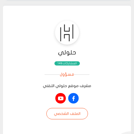
حلولي
المشاركات:149
مسؤول
مشرف موقع حلولي التقني
الملف الشخصي