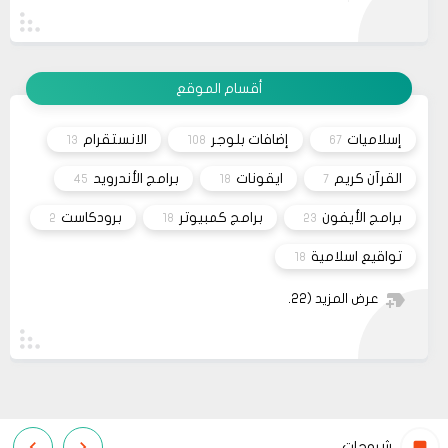
önerilere göz atmak, kendimize yatırım
19
حلولي
yapmanın en güzel yollarından biridir.
وعليكم السلام أعتذر منك أخي الكريم على التأخر بالرد
11 2023
تم مراسلة مُصمم القالب وأبلغته لكي يتم تفعيل شراء
القالب علماً بأنه سيتم إطلاق نسخه حديثه قريباً
مشاركة
أقسام الموقع
26
صحيفة
السلام عليكم، اريد شراء قالب فلامينغو v2.0.0 ولكن
10 2023
ليس هناك أي موقع لشراء القالب مثل خمسات أو
إسلاميات
إضافات بلوجر
الانستقرام
13
108
67
كفيل..، كما أنه ليس هناك مكان للتواصل عبر الفيسبوك
مشاركة
او انستغرام أو أي منصة!!!
القرآن كريم
ايقونات
برامج الأندرويد
45
18
7
برامج الأيفون
برامج كمبيوتر
برودكاست
2
18
23
تواقيع اسلامية
18
عرض المزيد
(22)
شروحات