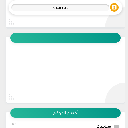
khamsat
L
أقسام الموقع
67
إسلاميات