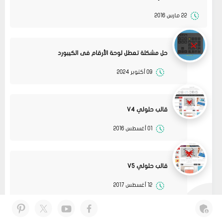
22 مارس 2016
حل مشكلة تعطل لوحة الأرقام فى الكيبورد
09 أكتوبر 2024
قالب حلولي V4
01 أغسطس 2016
13
متجر ميرا فارم
انت بتهزر صح فين الموضوع
11 2022
مشاركة
قالب حلولي V5
08
حلولي
12 أغسطس 2017
جرب الطريقتين ممكن تحل المشكله
02 2022
قم بتجربة تحديث الطابعه
مشاركة
أو عمل إعادة ضبط المصنع
08
حلولي