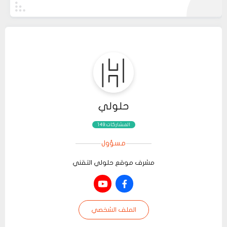
حلولي
المشاركات:149
مسؤول
مشرف موقع حلولي التقني
الملف الشخصي