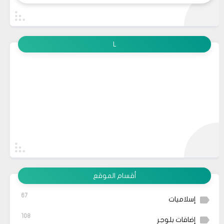
L
أقسام الموقع
67
إسلاميات
108
إضافات بلوجر