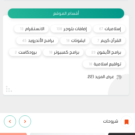
تم مراسلة مُصمم القالب وأبلغته لكي يتم تفعيل شراء
القالب علماً بأنه سيتم إطلاق نسخه حديثه قريباً
مشاركة
أقسام الموقع
26
صحيفة
السلام عليكم، اريد شراء قالب فلامينغو v2.0.0 ولكن
10 2023
ليس هناك أي موقع لشراء القالب مثل خمسات أو
إسلاميات
إضافات بلوجر
الانستقرام
13
108
67
كفيل..، كما أنه ليس هناك مكان للتواصل عبر الفيسبوك
مشاركة
او انستغرام أو أي منصة!!!
القرآن كريم
ايقونات
برامج الأندرويد
45
18
7
برامج الأيفون
برامج كمبيوتر
برودكاست
2
18
23
تواقيع اسلامية
18
عرض المزيد
(22)
شروحات