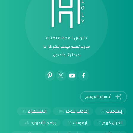
حلولي | مدونة تقنية
مدونة تقنية تهدف لنشر كل ما
يفيد الزائر والمدون.
أقسام الموقع
إسلاميات
إضافات بلوجر
الانستقرام
13
108
67
القرآن كريم
ايقونات
برامج الأندرويد
45
18
7