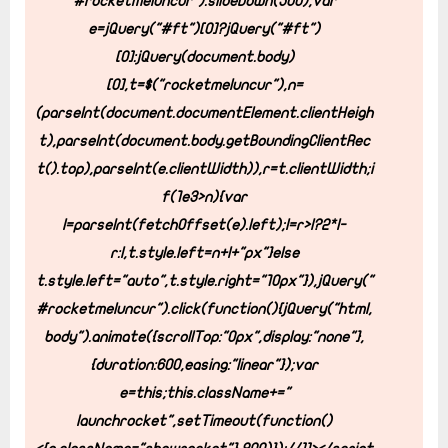
#rocketmeluncur").slideDown(500);var
e=jQuery("#ft")[0]?jQuery("#ft")
[0]:jQuery(document.body)
[0],t=$("rocketmeluncur"),n=
(parseInt(document.documentElement.clientHeigh
t),parseInt(document.body.getBoundingClientRec
t().top),parseInt(e.clientWidth)),r=t.clientWidth;i
f(1e3>n){var
l=parseInt(fetchOffset(e).left);l=r>l?2*l-
r:l,t.style.left=n+l+"px"}else
t.style.left="auto",t.style.right="10px"}),jQuery("
#rocketmeluncur").click(function(){jQuery("html,
body").animate({scrollTop:"0px",display:"none"},
{duration:600,easing:"linear"});var
e=this;this.className+="
launchrocket",setTimeout(function()