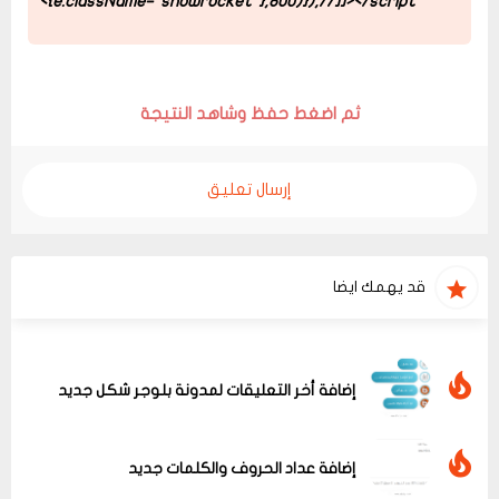
{e.className="showrocket"},800)});
//]]>
</script>
ثم اضغط حفظ وشاهد النتيجة
إرسال تعليق
قد يهمك ايضا
إضافة أخر التعليقات لمدونة بلوجر شكل جديد
إضافة عداد الحروف والكلمات جديد