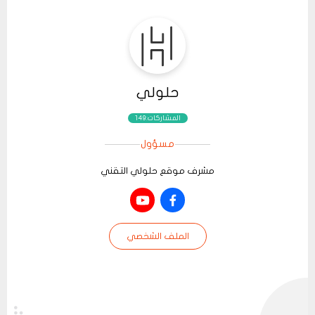
حلولي
المشاركات:149
مسؤول
مشرف موقع حلولي التقني
الملف الشخصي