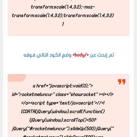
transform:scale(1.4,3.2);-moz-
transform:scale(1.4,3.2);transform:scale(1.4,3.2)
}
ثم إبحث عن
</body>
وضع الكود التالي فوقه
<a href="javascript:void(0);"
id="rocketmeluncur" class="showrocket" ><i></i>
</a>
<script type='text/javascript'>
//<!
[CDATA[
jQuery(window).scroll(function()
{jQuery(window).scrollTop()<50?
jQuery("#rocketmeluncur").slideUp(500):jQuery("