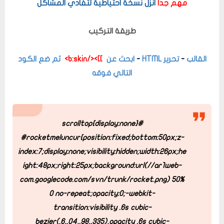
مهم جداً
انزل نسخة احتياطية لتفادي المشاكل
طريقة التركيب
القالب
-
تحرير HTML
-
ابحث عن
]]></b:skin>
ثم ضع الكود
التالي فوقه
#scrolltop{display:none}
#rocketmeluncur{position:fixed;bottom:50px;z-
index:7;display:none;visibility:hidden;width:26px;he
ight:48px;right:25px;background:url(//ar1web-
com.googlecode.com/svn/trunk/rocket.png) 50%
0 no-repeat;opacity:0;-webkit-
transition:visibility .6s cubic-
bezier(.6,.04,.98,.335),opacity .6s cubic-