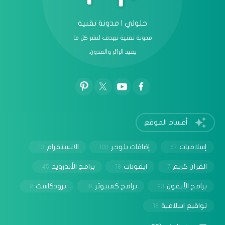
حلولي | مدونة تقنية
مدونة تقنية تهدف لنشر كل ما
يفيد الزائر والمدون.
أقسام الموقع
إسلاميات
إضافات بلوجر
الانستقرام
13
108
67
القرآن كريم
ايقونات
برامج الأندرويد
45
18
7
برامج الأيفون
برامج كمبيوتر
برودكاست
2
18
23
تواقيع اسلامية
18