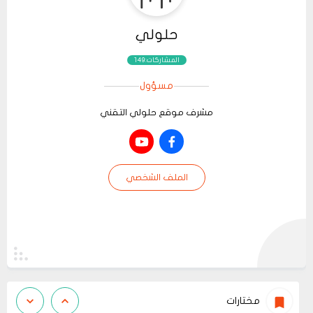
حلولي
المشاركات:149
مسؤول
مشرف موقع حلولي التقني
الملف الشخصي
مختارات