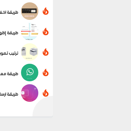
طريقة اخف
طريقة إظها
ترتيب تصوير ال
طريقة معرفة محادثات واتسا
طريقة ارسا