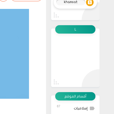
khamsat
L
أقسام الموقع
67
إسلاميات