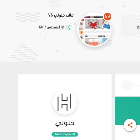
قالب حلولي V5
29
12 أغسطس 2017
حلولي
المشاركات:149