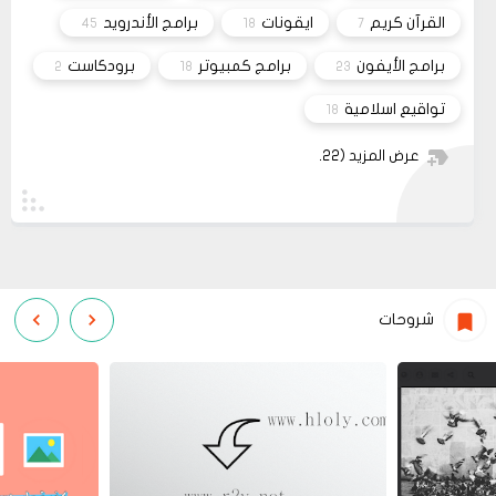
او انستغرام أو أي منصة!!!
القرآن كريم
ايقونات
برامج الأندرويد
45
18
7
برامج الأيفون
برامج كمبيوتر
برودكاست
2
18
23
تواقيع اسلامية
18
عرض المزيد
(22)
شروحات