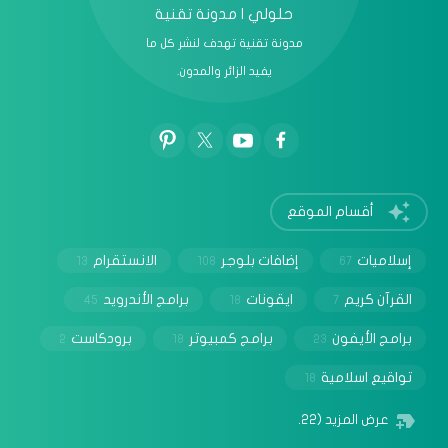
حلولي | مدونة تقنية
مدونة تقنية تهدف لنشر كل ما
يفيد الزائر والمدون.
أقسام الموقع
إسلاميات
إضافات بلوجر
الانستقرام
13
108
67
القرآن كريم
ايقونات
برامج الأندرويد
45
18
7
برامج الأيفون
برامج كمبيوتر
برودكاست
2
18
23
تواقيع اسلامية
18
عرض المزيد
(22)