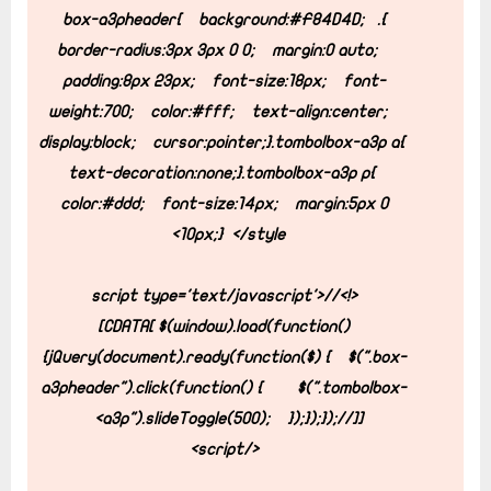
background:#F84D4D;
.box-a3pheader{
}
border-radius:3px 3px 0 0;
margin:0 auto;
padding:8px 23px;
font-size:18px;
font-
weight:700;
color:#fff;
text-align:center;
display:block;
cursor:pointer;
}
.tombolbox-a3p a{
text-decoration:none;
}
.tombolbox-a3p p{
color:#ddd;
font-size:14px;
margin:5px 0
10px;
}
</style>
<script type='text/javascript'>//<!
[CDATA[
$(window).load(function()
{
jQuery(document).ready(function($) {
$(".box-
a3pheader").click(function() {
$(".tombolbox-
a3p").slideToggle(500);
});
});
});//]]>
</script>