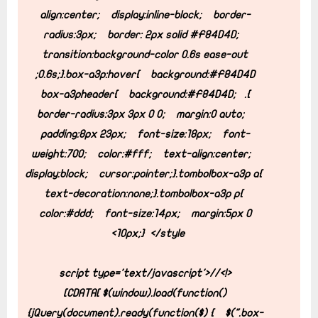
align:center;
display:inline-block;
border-
radius:3px;
border: 2px solid #F84D4D;
transition:background-color 0.6s ease-out
0.6s;
}
.box-a3p:hover{
background:#F84D4D;
background:#F84D4D;
.box-a3pheader{
}
border-radius:3px 3px 0 0;
margin:0 auto;
padding:8px 23px;
font-size:18px;
font-
weight:700;
color:#fff;
text-align:center;
display:block;
cursor:pointer;
}
.tombolbox-a3p a{
text-decoration:none;
}
.tombolbox-a3p p{
color:#ddd;
font-size:14px;
margin:5px 0
10px;
}
</style>
<script type='text/javascript'>//<!
[CDATA[
$(window).load(function()
{
jQuery(document).ready(function($) {
$(".box-