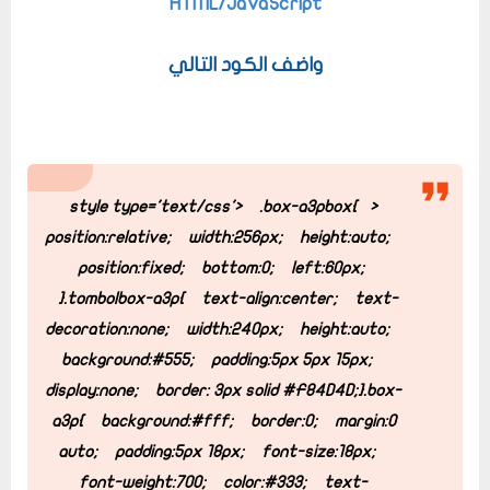
HTML/JavaScript
واضف الكود التالي
.box-a3pbox{
<style type='text/css'>
position:relative;
width:256px;
height:auto;
position:fixed;
bottom:0;
left:60px;
}
.tombolbox-a3p{
text-align:center;
text-
decoration:none;
width:240px;
height:auto;
background:#555;
padding:5px 5px 15px;
display:none;
border: 3px solid #F84D4D;
}
.box-
a3p{
background:#fff;
border:0;
margin:0
auto;
padding:5px 18px;
font-size:18px;
font-weight:700;
color:#333;
text-