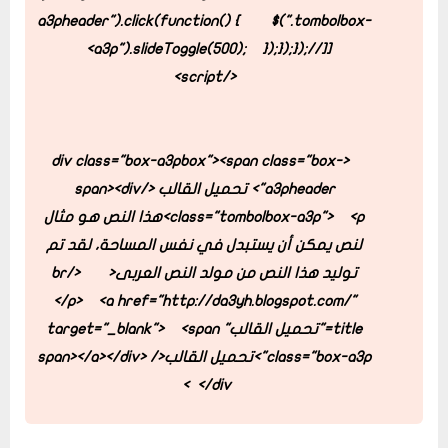
a3pheader").click(function() {
$(".tombolbox-
a3p").slideToggle(500);
});
});
});//]]>
</script>
<span class="box-
<div class="box-a3pbox">
a3pheader"> تحميل القالب </span>
<div
class="tombolbox-a3p">
<p>هذا النص هو مثال
لنص يمكن أن يستبدل في نفس المساحة، لقد تم
توليد هذا النص من مولد النص العربى<br/>
</p>
<a href="http://da3yh.blogspot.com/"
title="تحميل القالب" target="_blank">
<span
class="box-a3p">تحميل القالب</span></a>
</div>
</div>