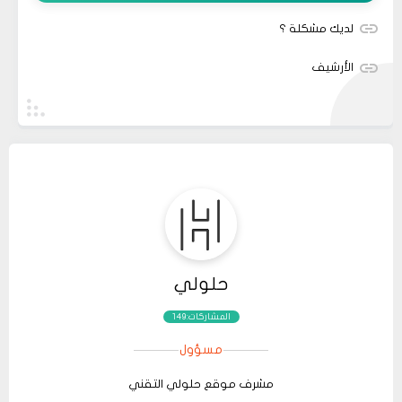
لديك مشكلة ؟
الأرشيف
حلولي
المشاركات:149
مسؤول
مشرف موقع حلولي التقني