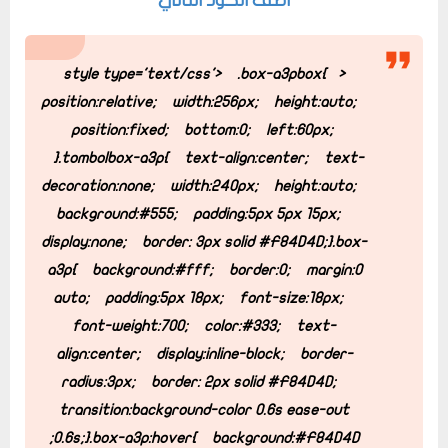
اضف الكود التالي
.box-a3pbox{
<style type='text/css'>
position:relative;
width:256px;
height:auto;
position:fixed;
bottom:0;
left:60px;
}
.tombolbox-a3p{
text-align:center;
text-
decoration:none;
width:240px;
height:auto;
background:#555;
padding:5px 5px 15px;
display:none;
border: 3px solid #F84D4D;
}
.box-
a3p{
background:#fff;
border:0;
margin:0
auto;
padding:5px 18px;
font-size:18px;
font-weight:700;
color:#333;
text-
align:center;
display:inline-block;
border-
radius:3px;
border: 2px solid #F84D4D;
transition:background-color 0.6s ease-out
0.6s;
}
.box-a3p:hover{
background:#F84D4D;