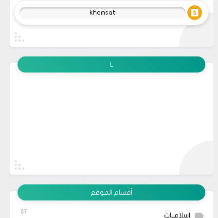
khamsat
L
أقسام الموقع
67
إسلاميات