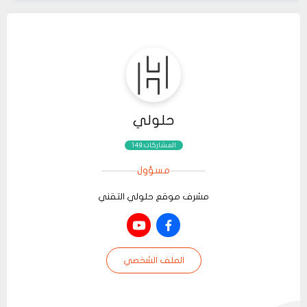
حلولي
المشاركات:149
مسؤول
مشرف موقع حلولي التقني
الملف الشخصي