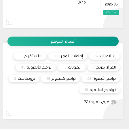
جميل
katkı sağlar hem de farklı bakış açıları
05 2025
kazandırır. Her okuma deneyimi, yeni ufuklar
açmamıza yardımcı olur ve yaşam kalitemizi
مشاركة
artırır. Dolayısıyla, zaman zaman bu tür
önerilere göz atmak, kendimize yatırım
19
حلولي
yapmanın en güzel yollarından biridir.
وعليكم السلام أعتذر منك أخي الكريم على التأخر بالرد
11 2023
تم مراسلة مُصمم القالب وأبلغته لكي يتم تفعيل شراء
القالب علماً بأنه سيتم إطلاق نسخه حديثه قريباً
مشاركة
أقسام الموقع
26
صحيفة
السلام عليكم، اريد شراء قالب فلامينغو v2.0.0 ولكن
10 2023
ليس هناك أي موقع لشراء القالب مثل خمسات أو
إسلاميات
إضافات بلوجر
الانستقرام
13
108
67
كفيل..، كما أنه ليس هناك مكان للتواصل عبر الفيسبوك
مشاركة
او انستغرام أو أي منصة!!!
القرآن كريم
ايقونات
برامج الأندرويد
45
18
7
برامج الأيفون
برامج كمبيوتر
برودكاست
2
18
23
تواقيع اسلامية
18
عرض المزيد
(22)