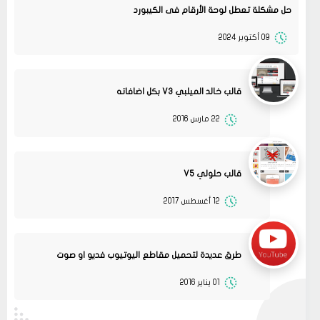
حل مشكلة تعطل لوحة الأرقام فى الكيبورد
09 أكتوبر 2024
قالب خالد الميلبي V3 بكل اضافاته
22 مارس 2016
قالب حلولي V5
12 أغسطس 2017
13
متجر ميرا فارم
انت بتهزر صح فين الموضوع
11 2022
مشاركة
طرق عديدة لتحميل مقاطع اليوتيوب فديو او صوت
08
حلولي
01 يناير 2016
جرب الطريقتين ممكن تحل المشكله
02 2022
قم بتجربة تحديث الطابعه
مشاركة
أو عمل إعادة ضبط المصنع