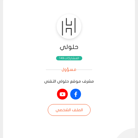
حلولي
المشاركات:149
مسؤول
مشرف موقع حلولي التقني
الملف الشخصي