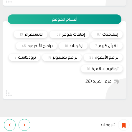
انت بتهزر صح فين الموضوع
11 2022
مشاركة
أقسام الموقع
08
حلولي
جرب الطريقتين ممكن تحل المشكله
02 2022
إسلاميات
إضافات بلوجر
الانستقرام
13
108
67
قم بتجربة تحديث الطابعه
مشاركة
أو عمل إعادة ضبط المصنع
القرآن كريم
ايقونات
برامج الأندرويد
45
18
7
برامج الأيفون
برامج كمبيوتر
برودكاست
2
18
23
تواقيع اسلامية
18
عرض المزيد
(22)
شروحات