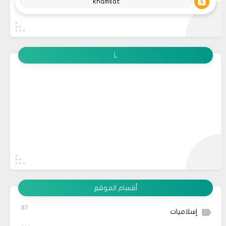
khamsat
L
أقسام الموقع
67
إسلاميات