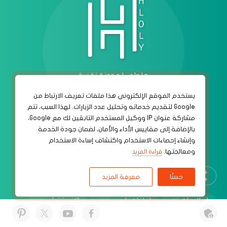
حلولي | مدونة تقنية
مدونة تقنية تهدف لنشر كل ما
‏يستخدم الموقع الإلكتروني هذا ملفات تعريف الارتباط من
يفيد الزائر والمدون.
Google لتقديم خدماته وتحليل عدد الزيارات. لهذا السبب، تتم
مشاركة عنوان IP ووكيل المستخدم التابعَين لك مع Google،
بالإضافة إلى مقاييس الأداء والأمان، لضمان جودة الخدمة
وإنشاء إحصاءات الاستخدام واكتشاف إساءة الاستخدام
ومعالجتها.
قراءة المزيد
أقسام الموقع
حسنًا
معرفة المزيد
إسلاميات
إضافات بلوجر
الانستقرام
13
108
67
القرآن كريم
ايقونات
برامج الأندرويد
45
18
7