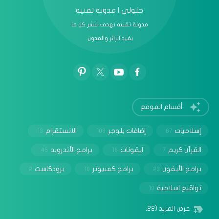
حلولي | مدونة تقنية
مدونة تقنية تهدف لنشر كل ما
يفيد الزائر والمدون.
أقسام الموقع
إسلاميات
إضافات بلوجر
الانستقرام
13
108
67
القرآن كريم
ايقونات
برامج الأندرويد
45
18
7
برامج الأيفون
برامج كمبيوتر
برودكاست
2
18
23
تواقيع اسلامية
18
عرض المزيد
(22)