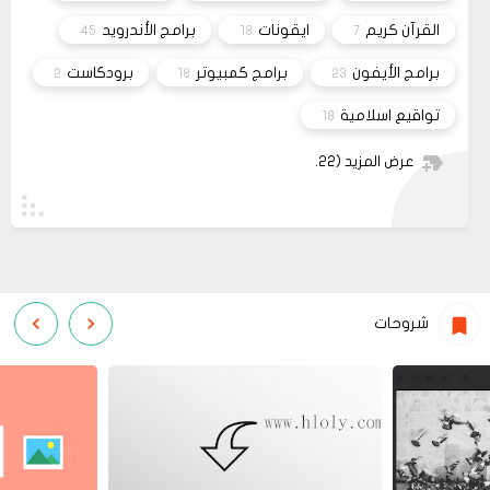
مشاركة
او انستغرام أو أي منصة!!!
القرآن كريم
ايقونات
برامج الأندرويد
45
18
7
برامج الأيفون
برامج كمبيوتر
برودكاست
2
18
23
تواقيع اسلامية
18
عرض المزيد
(22)
شروحات