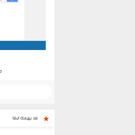
م
قد يهمك ايضا