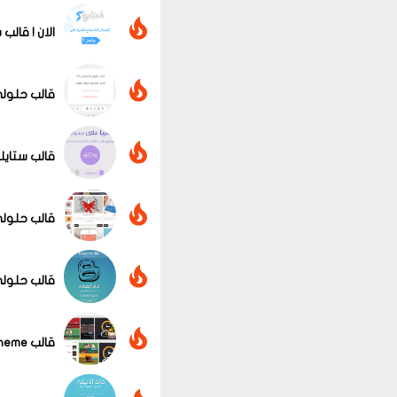
الان ! قالب ستايلش 4.2 الجديد كليا من تصميم فريق ا
قالب حلولي
قالب ستايلش ال
قالب حلولي 
قالب حلولي
عرض الكل
قالب Blue Theme الأحترافي