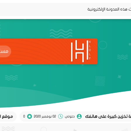
موقع Koel لتحويل تغريدات twitter إلى منشورات instagram
حلولي
02 نوفمبر 2020
0