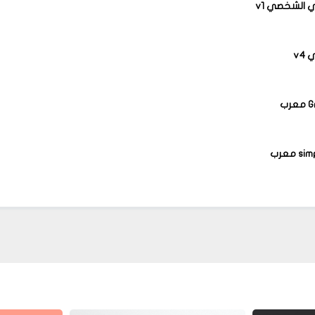
 الشخصي v1
v4