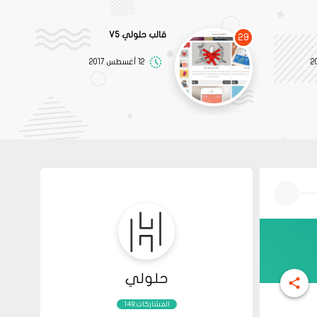
قالب حلولي V5
29
12 أغسطس 2017
حلولي
المشاركات:149