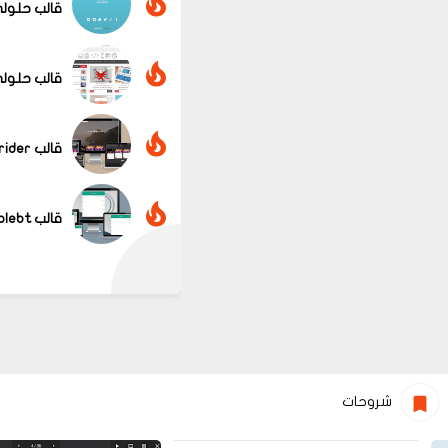
قالب حلولي
قالب حلولي 
قالب Grider معرب
قالب simplebt معرب
شروحات