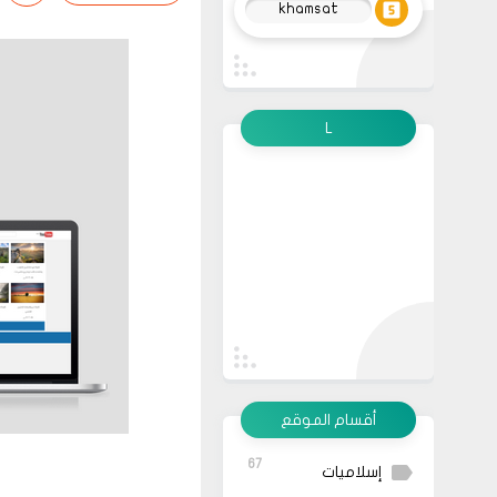
khamsat
L
أقسام الموقع
67
إسلاميات