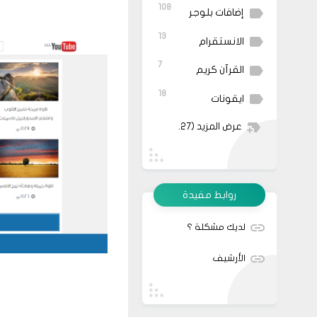
108
إضافات بلوجر
13
الانستقرام
7
القرآن كريم
18
ايقونات
عرض المزيد
(27)
روابط مفيدة
لديك مشكلة ؟
الأرشيف