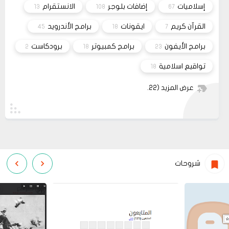
02 2022
إسلاميات
إضافات بلوجر
الانستقرام
13
108
67
قم بتجربة تحديث الطابعه
مشاركة
أو عمل إعادة ضبط المصنع
القرآن كريم
ايقونات
برامج الأندرويد
45
18
7
برامج الأيفون
برامج كمبيوتر
برودكاست
2
18
23
تواقيع اسلامية
18
عرض المزيد
(22)
شروحات