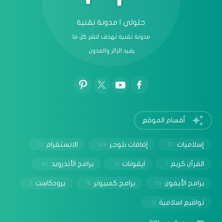
حلولي | مدونة تقنية
مدونة تقنية تهدف لنشر كل ما
يفيد الزائر والمدون.
أقسام الموقع
إسلاميات
إضافات بلوجر
الانستقرام
13
108
67
القرآن كريم
ايقونات
برامج الأندرويد
45
18
7
برامج الأيفون
برامج كمبيوتر
برودكاست
2
18
23
تواقيع اسلامية
18