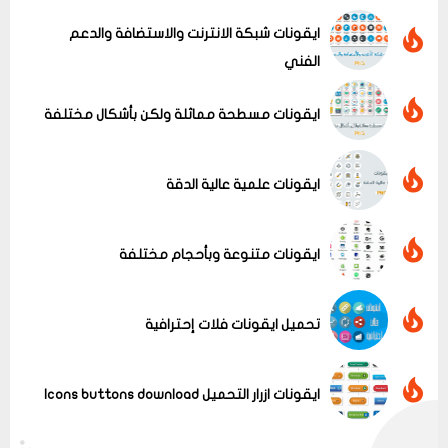
ايقونات شبكة الانترنت والاستضافة والدعم
الفني
ايقونات مسطحة مماثلة ولكن بأشكال مختلفة
عرض الكل
ايقونات علمية عالية الدقة
ايقونات متنوعة وبأحجام مختلفة
تحميل ايقونات فلات إحترافية
ايقونات ازرار التحميل Icons buttons download