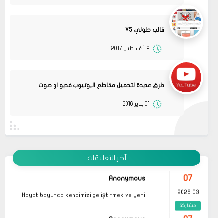
قالب حلولي V5
12 أغسطس 2017
08
حلولي
جرب الطريقتين ممكن تحل المشكله
02 2022
قم بتجربة تحديث الطابعه
مشاركة
أو عمل إعادة ضبط المصنع
طرق عديدة لتحميل مقاطع اليوتيوب فديو او صوت
08
حلولي
01 يناير 2016
قم بتجربة تحديث الطابعه ممكن تحل المشكله
02 2022
مشاركة
09
Anonymous
لا تكمل الإقلاع وتعيد المعايرة بإستمرار
01 2022
آخر التعليقات
مشاركة
07
Anonymous
03 2026
Hayat boyunca kendimizi geliştirmek ve yeni
bilgiler edinmek adına çeşitli kaynaklara
مشاركة
başvurmak önemli olsa da, özellikle
okunması
gereken kitaplar
listeleri, bu süreçte bize