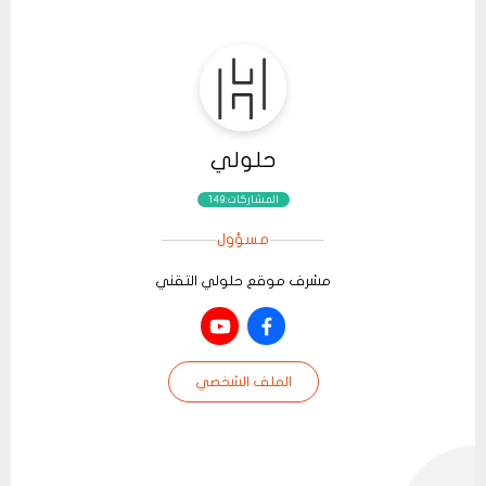
حلولي
المشاركات:149
مسؤول
مشرف موقع حلولي التقني
الملف الشخصي