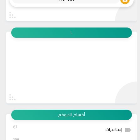
L
أقسام الموقع
67
إسلاميات
108