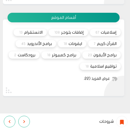
انت بتهزر صح فين الموضوع
11 2022
مشاركة
أقسام الموقع
08
حلولي
جرب الطريقتين ممكن تحل المشكله
02 2022
إسلاميات
إضافات بلوجر
الانستقرام
13
108
67
قم بتجربة تحديث الطابعه
مشاركة
أو عمل إعادة ضبط المصنع
القرآن كريم
ايقونات
برامج الأندرويد
45
18
7
برامج الأيفون
برامج كمبيوتر
برودكاست
2
18
23
تواقيع اسلامية
18
عرض المزيد
(22)
شروحات