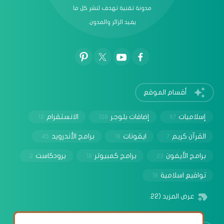
مدونة تقنية تهدف لنشر كل ما
يفيد الزائر والمدون.
أقسام الموقع
إسلاميات
إضافات بلوجر
الانستقرام
13
108
67
القرآن كريم
ايقونات
برامج الأندرويد
45
18
7
برامج الأيفون
برامج كمبيوتر
برودكاست
2
18
23
تواقيع اسلامية
18
عرض المزيد
(22)