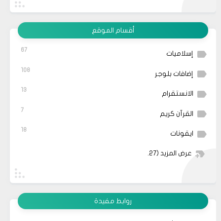
أقسام الموقع
67
إسلاميات
108
إضافات بلوجر
13
الانستقرام
7
القرآن كريم
18
ايقونات
عرض المزيد
(27)
روابط مفيدة