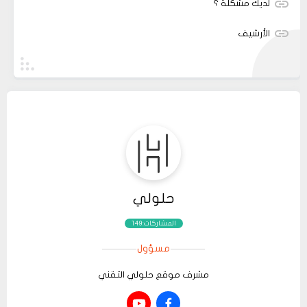
لديك مشكلة ؟
الأرشيف
حلولي
المشاركات:149
مسؤول
مشرف موقع حلولي التقني