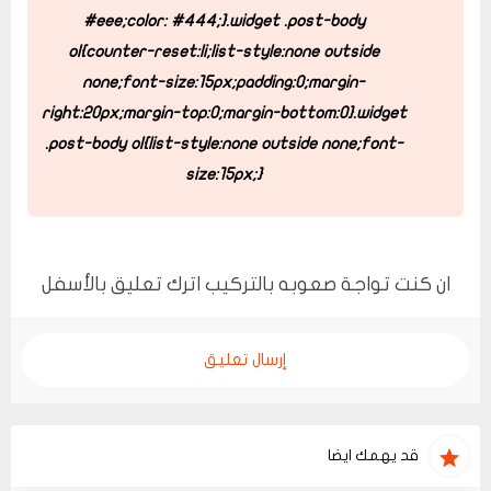
#eee;
color: #444;
}
.widget .post-body
ol{
counter-reset:li;
list-style:none outside
none;
font-size:15px;
padding:0;
margin-
right:20px;
margin-top:0;
margin-bottom:0
}
.widget
.post-body ol{
list-style:none outside none;
font-
size:15px;
}
ان كنت تواجة صعوبه بالتركيب اترك تعليق بالأسفل
إرسال تعليق
قد يهمك ايضا