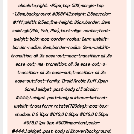
absolute;
right: -25px;
top: 50%;
margin-top:
-1.3em;
background: #D03F42;
height: 2.5em;
color:
#fff;
width: 2.5em;
line-height: 33px;
border: .3em
solid rgb(255, 255, 255);
text-align: center;
font-
weight: bold;
-moz-border-radius: 2em;
-webkit-
border-radius: 2em;
border-radius: 3em;
-webkit-
transition: all .3s ease-out;
-moz-transition: all .3s
ease-out;
-ms-transition: all .3s ease-out;
-o-
transition: all .3s ease-out;
transition: all .3s
ease-out;
font-family: 'Droid Arabic Kufi',Open
Sans;
}
.widget .post-body ol li a{
color:
#444;
}
.widget .post-body ol li:hover:before{
-
webkit-transform: rotate(720deg);
-moz-box-
shadow: 0 0 10px #0f3,0 0 30px #0f3,0 0 50px
#0f3,0 1px 3px #000!important;
color:
#444;
}
.widget .post-body ol li:hover{
background: