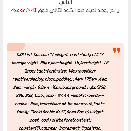
التالي
ان لم يوجد لديك ضع الكود التالي فوق
]]></b:skin>
.widget .post-body ol li
/* CSS List Custom */
{
margin-right: 38px;
line-height: 1.5;
line-height: 1.8
!important;
font-size: 14px;
position:
relative;
display: block;
padding: .4em 1.75em .4em
2em;
margin: 0.3em -10px;
background: rgba(238,
238, 238, 0.55);
color: #444;
-webkit-border-
radius: .3em;
transition: all .5s ease-out;
font-
family: 'Droid Arabic Kufi',Open Sans;
}
.widget
.post-body ol li:before{
content:
counter(li);
counter-increment: li;
position: