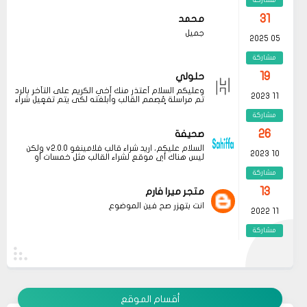
nedenle, zaman zaman bu listedeki eserleri
başvurmak önemli, bu nedenle
okunması gereken
gözden geçirmek faydalı olabilir.
kitaplar
listesini takip etmek faydalı olabilir. Bu
31
محمد
listede yer alan kitaplar, hem kişisel gelişimimize
جميل
katkı sağlar hem de farklı bakış açıları
05 2025
kazandırır. Her okuma deneyimi, yeni ufuklar
açmamıza yardımcı olur ve yaşam kalitemizi
مشاركة
artırır. Dolayısıyla, zaman zaman bu tür
önerilere göz atmak, kendimize yatırım
19
حلولي
yapmanın en güzel yollarından biridir.
وعليكم السلام أعتذر منك أخي الكريم على التأخر بالرد
11 2023
تم مراسلة مُصمم القالب وأبلغته لكي يتم تفعيل شراء
القالب علماً بأنه سيتم إطلاق نسخه حديثه قريباً
مشاركة
26
صحيفة
السلام عليكم، اريد شراء قالب فلامينغو v2.0.0 ولكن
10 2023
ليس هناك أي موقع لشراء القالب مثل خمسات أو
كفيل..، كما أنه ليس هناك مكان للتواصل عبر الفيسبوك
مشاركة
او انستغرام أو أي منصة!!!
13
متجر ميرا فارم
انت بتهزر صح فين الموضوع
11 2022
مشاركة
08
حلولي
جرب الطريقتين ممكن تحل المشكله
02 2022
قم بتجربة تحديث الطابعه
مشاركة
أو عمل إعادة ضبط المصنع
أقسام الموقع
08
حلولي