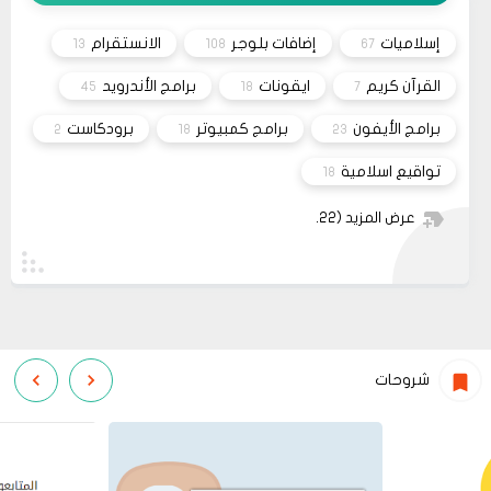
جرب الطريقتين ممكن تحل المشكله
02 2022
إسلاميات
إضافات بلوجر
الانستقرام
13
108
67
قم بتجربة تحديث الطابعه
مشاركة
أو عمل إعادة ضبط المصنع
القرآن كريم
ايقونات
برامج الأندرويد
45
18
7
برامج الأيفون
برامج كمبيوتر
برودكاست
2
18
23
تواقيع اسلامية
18
عرض المزيد
(22)
شروحات