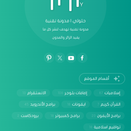
حلولي | مدونة تقنية
مدونة تقنية تهدف لنشر كل ما
يفيد الزائر والمدون.
أقسام الموقع
إسلاميات
إضافات بلوجر
الانستقرام
13
108
67
القرآن كريم
ايقونات
برامج الأندرويد
45
18
7
برامج الأيفون
برامج كمبيوتر
برودكاست
2
18
23
تواقيع اسلامية
18