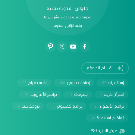
حلولي | مدونة تقنية
مدونة تقنية تهدف لنشر كل ما
يفيد الزائر والمدون.
أقسام الموقع
إسلاميات
إضافات بلوجر
الانستقرام
13
108
67
القرآن كريم
ايقونات
برامج الأندرويد
45
18
7
برامج الأيفون
برامج كمبيوتر
برودكاست
2
18
23
تواقيع اسلامية
18
عرض المزيد
(22)