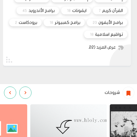
كفيل..، كما أنه ليس هناك مكان للتواصل عبر الفيسبوك
مشاركة
او انستغرام أو أي منصة!!!
القرآن كريم
ايقونات
برامج الأندرويد
45
18
7
برامج الأيفون
برامج كمبيوتر
برودكاست
2
18
23
تواقيع اسلامية
18
عرض المزيد
(22)
شروحات