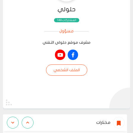
حلولي
المشاركات:149
مسؤول
مشرف موقع حلولي التقني
الملف الشخصي
مختارات