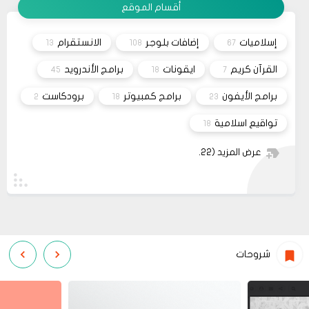
أقسام الموقع
26
صحيفة
السلام عليكم، اريد شراء قالب فلامينغو v2.0.0 ولكن
10 2023
ليس هناك أي موقع لشراء القالب مثل خمسات أو
إسلاميات
إضافات بلوجر
الانستقرام
13
108
67
كفيل..، كما أنه ليس هناك مكان للتواصل عبر الفيسبوك
مشاركة
او انستغرام أو أي منصة!!!
القرآن كريم
ايقونات
برامج الأندرويد
45
18
7
برامج الأيفون
برامج كمبيوتر
برودكاست
2
18
23
تواقيع اسلامية
18
عرض المزيد
(22)
شروحات