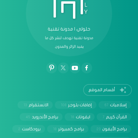
حلولي | مدونة تقنية
مدونة تقنية تهدف لنشر كل ما
يفيد الزائر والمدون.
أقسام الموقع
إسلاميات
إضافات بلوجر
الانستقرام
13
108
67
القرآن كريم
ايقونات
برامج الأندرويد
45
18
7
برامج الأيفون
برامج كمبيوتر
برودكاست
2
18
23