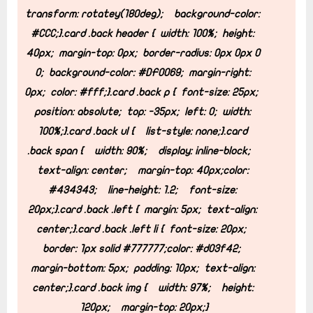
transform: rotatey(180deg);
background-color:
#CCC;
}
.card .back header {
width: 100%;
height:
40px;
margin-top: 0px;
border-radius: 0px 0px 0
0;
background-color: #DF0069;
margin-right:
0px;
color: #fff;
}
.card .back p {
font-size: 25px;
position: absolute;
top: -35px;
left: 0;
width:
100%;
}
.card .back ul {
list-style: none;
}
.card
.back span {
width: 90%;
display: inline-block;
text-align: center;
margin-top: 40px;
color:
#434343;
line-height: 1.2;
font-size:
20px;
}
.card .back .left {
margin: 5px;
text-align:
center;
}
.card .back .left li {
font-size: 20px;
border: 1px solid #777777;
color: #d03f42;
margin-bottom: 5px;
padding: 10px;
text-align:
center;
}
.card .back img {
width: 97%;
height:
120px;
margin-top: 20px;
}