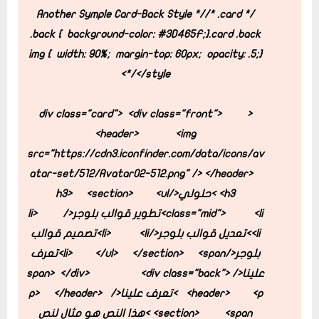
/* .card
/* Another Symple Card-Back Style */
.back {
background-color: #3D465F;
}
.card .back
img {
width: 90%;
margin-top: 60px;
opacity: .5;
}
*/
</style>
<div class="front">
<div class="card">
<header>
<img
src="https://cdn3.iconfinder.com/data/icons/av
atar-set/512/Avatar02-512.png" /> </header>
<h3>حلولي</h3>
<ul
<section>
<li>تطوير قوالب بلوجر</li>
class="mid">
<li>تعديل قوالب بلوجر</li>
<li>تصميم قوالب
بلوجر</li>
</section>
</ul>
<span>تعرف
علينا</span>
<div class="back">
</div>
<p>تعرف علينا</p>
<header>
</header>
<section>
<span>هذا النص هو مثال لنص