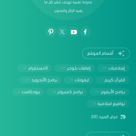
مدونة تقنية تهدف لنشر كل ما
يفيد الزائر والمدون.
أقسام الموقع
إسلاميات
إضافات بلوجر
الانستقرام
13
108
67
القرآن كريم
ايقونات
برامج الأندرويد
45
18
7
برامج الأيفون
برامج كمبيوتر
برودكاست
2
18
23
تواقيع اسلامية
18
عرض المزيد
(22)