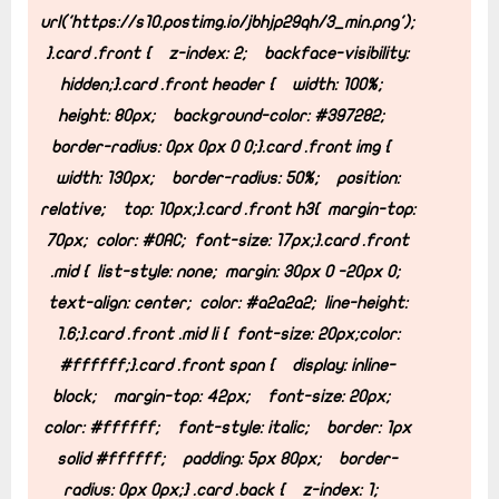
url('https://s10.postimg.io/jbhjp29qh/3_min.png');
}
.card .front {
z-index: 2;
backface-visibility:
hidden;
}
.card .front header {
width: 100%;
height: 80px;
background-color: #397282;
border-radius: 0px 0px 0 0;
}
.card .front img {
width: 130px;
border-radius: 50%;
position:
relative;
top: 10px;
}
.card .front h3{
margin-top:
70px;
color: #0AC;
font-size: 17px;
}
.card .front
.mid {
list-style: none;
margin: 30px 0 -20px 0;
text-align: center;
color: #a2a2a2;
line-height:
1.6;
}
.card .front .mid li {
font-size: 20px;
color:
#ffffff;
}
.card .front span {
display: inline-
block;
margin-top: 42px;
font-size: 20px;
color: #ffffff;
font-style: italic;
border: 1px
solid #ffffff;
padding: 5px 80px;
border-
radius: 0px 0px;
}
.card .back {
z-index: 1;