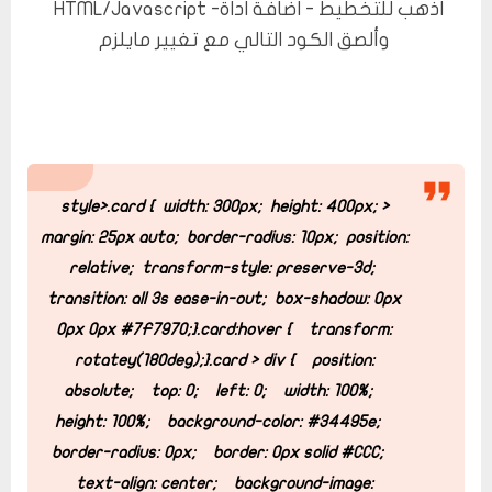
اذهب للتخطيط - اضافة اداة- HTML/Javascript
وألصق الكود التالي مع تغيير مايلزم
.card {
width: 300px;
height: 400px;
<style>
margin: 25px auto;
border-radius: 10px;
position:
relative;
transform-style: preserve-3d;
transition: all 3s ease-in-out;
box-shadow: 0px
0px 0px #7F7970;
}
.card:hover {
transform:
rotatey(180deg);
}
.card > div {
position:
absolute;
top: 0;
left: 0;
width: 100%;
height: 100%;
background-color: #34495e;
border-radius: 0px;
border: 0px solid #CCC;
text-align: center;
background-image: