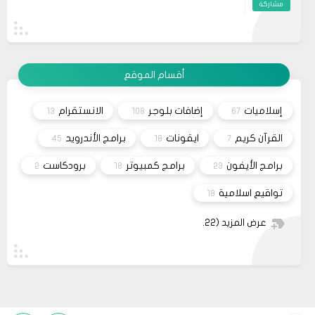
مشاركة
artırır. Dolayısıyla, zaman zaman bu tür
önerilere göz atmak, kendimize yatırım
19
حلولي
yapmanın en güzel yollarından biridir.
وعليكم السلام أعتذر منك أخي الكريم على التأخر بالرد
11 2023
تم مراسلة مُصمم القالب وأبلغته لكي يتم تفعيل شراء
القالب علماً بأنه سيتم إطلاق نسخه حديثه قريباً
مشاركة
أقسام الموقع
26
صحيفة
السلام عليكم، اريد شراء قالب فلامينغو v2.0.0 ولكن
10 2023
ليس هناك أي موقع لشراء القالب مثل خمسات أو
إسلاميات
إضافات بلوجر
الانستقرام
13
108
67
كفيل..، كما أنه ليس هناك مكان للتواصل عبر الفيسبوك
مشاركة
او انستغرام أو أي منصة!!!
القرآن كريم
ايقونات
برامج الأندرويد
45
18
7
برامج الأيفون
برامج كمبيوتر
برودكاست
2
18
23
تواقيع اسلامية
18
عرض المزيد
(22)