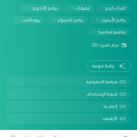
القرآن كريم
ايقونات
برامج الأندرويد
45
18
7
برامج الأيفون
برامج كمبيوتر
برودكاست
2
18
23
تواقيع اسلامية
18
عرض المزيد
(22)
روابط مهمة
سياسة الخصوصية
شروط الإستخدام
إتصل بنا
الأرشيف
© 2025 جميع الحقوق محفوظة -
حلولي | مدونة تقنية