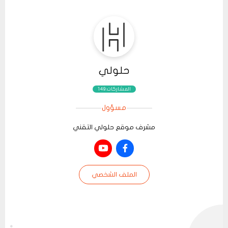
حلولي
المشاركات:149
مسؤول
مشرف موقع حلولي التقني
الملف الشخصي