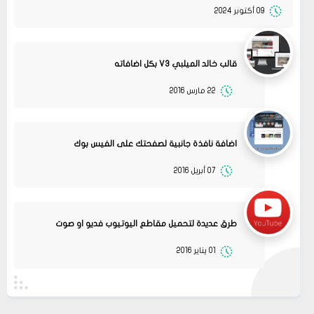
09 أكتوبر 2024
قالب خالد الميلبي V3 بكل اضافاته
22 مارس 2016
اضافة نافذة جانبية لصفحتك على الفيس بوك
07 أبريل 2016
13
متجر ميرا فارم
انت بتهزر صح فين الموضوع
11 2022
مشاركة
طرق عديدة لتحميل مقاطع اليوتيوب فديو او صوت
08
حلولي
01 يناير 2016
جرب الطريقتين ممكن تحل المشكله
02 2022
قم بتجربة تحديث الطابعه
مشاركة
أو عمل إعادة ضبط المصنع
08
حلولي
جرب الطريقتين ممكن تحل المشكله