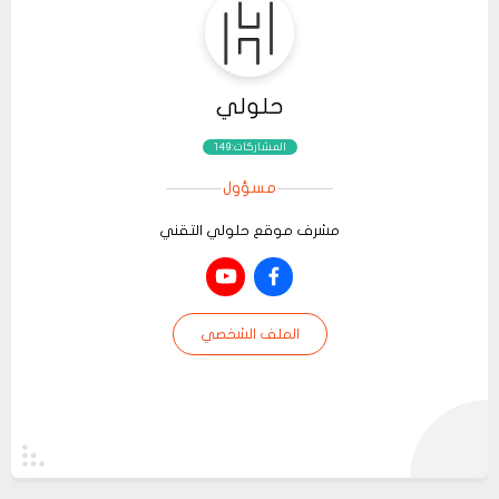
حلولي
المشاركات:149
مسؤول
مشرف موقع حلولي التقني
الملف الشخصي