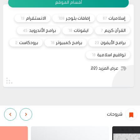
أقسام الموقع
26
صحيفة
السلام عليكم، اريد شراء قالب فلامينغو v2.0.0 ولكن
10 2023
ليس هناك أي موقع لشراء القالب مثل خمسات أو
إسلاميات
إضافات بلوجر
الانستقرام
13
108
67
كفيل..، كما أنه ليس هناك مكان للتواصل عبر الفيسبوك
مشاركة
او انستغرام أو أي منصة!!!
القرآن كريم
ايقونات
برامج الأندرويد
45
18
7
برامج الأيفون
برامج كمبيوتر
برودكاست
2
18
23
تواقيع اسلامية
18
عرض المزيد
(22)
شروحات