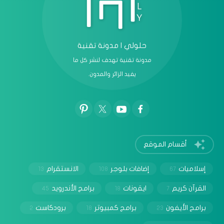
حلولي | مدونة تقنية
مدونة تقنية تهدف لنشر كل ما
يفيد الزائر والمدون.
أقسام الموقع
إسلاميات
إضافات بلوجر
الانستقرام
13
108
67
القرآن كريم
ايقونات
برامج الأندرويد
45
18
7
برامج الأيفون
برامج كمبيوتر
برودكاست
2
18
23